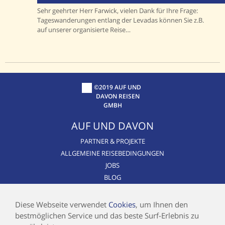
Sehr geehrter Herr Farwick, vielen Dank für Ihre Frage:
Tageswanderungen entlang der Levadas können Sie z.B.
auf unserer organisierte Reise…
©2019 AUF UND
DAVON REISEN
GMBH
AUF UND DAVON
PARTNER & PROJEKTE
ALLGEMEINE REISEBEDINGUNGEN
JOBS
BLOG
CSR / NACHHALTIGKEIT
AIRLINE BLACKLIST
Diese Webseite verwendet
Cookies
, um Ihnen den
bestmöglichen Service und das beste Surf-Erlebnis zu
INFOS