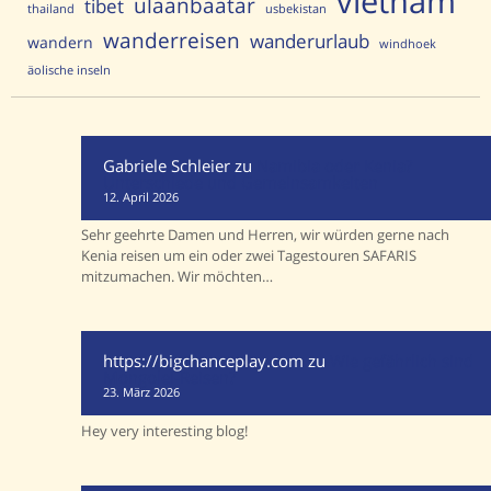
vietnam
ulaanbaatar
tibet
thailand
usbekistan
wanderreisen
wanderurlaub
wandern
windhoek
äolische inseln
Gabriele Schleier
zu
Namibia oder Kenia?
Unterschiede und Gemeinsamkeiten
12. April 2026
Sehr geehrte Damen und Herren, wir würden gerne nach
Kenia reisen um ein oder zwei Tagestouren SAFARIS
mitzumachen. Wir möchten…
https://bigchanceplay.com
zu
Wie gefährlich sind
Mongolei-Reisen?
23. März 2026
Hey very interesting blog!