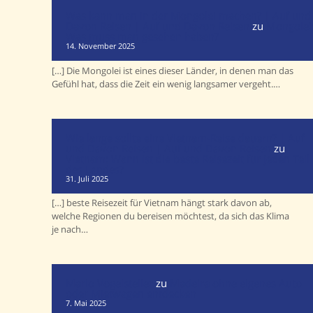
Was kann man in der Mongolei machen? | Auf und
Davon Reisen | Auf und Davon Reisen
zu
Mongolei
Was muss man gesehen haben?
14. November 2025
[…] Die Mongolei ist eines dieser Länder, in denen man das
Gefühl hat, dass die Zeit ein wenig langsamer vergeht.…
Wie lange sollte eine Vietnam-Reise dauern? | Auf
und Davon Reisen | Auf und Davon Reisen
zu
Vietnam: Wann ist die beste Reisezeit für jeden Teil
des Landes?
31. Juli 2025
[…] beste Reisezeit für Vietnam hängt stark davon ab,
welche Regionen du bereisen möchtest, da sich das Klima
je nach…
Mario Vogelsteller
zu
Madeira ohne eigenes Auto
oder Mietwagen entdecken
7. Mai 2025