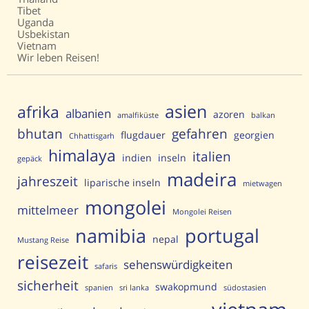
Tibet
Uganda
Usbekistan
Vietnam
Wir leben Reisen!
asien
afrika
albanien
azoren
amalfiküste
balkan
bhutan
gefahren
flugdauer
georgien
Chhattisgarh
himalaya
italien
indien
inseln
gepäck
madeira
jahreszeit
liparische inseln
mietwagen
mongolei
mittelmeer
Mongolei Reisen
portugal
namibia
nepal
Mustang Reise
reisezeit
sehenswürdigkeiten
safaris
sicherheit
swakopmund
spanien
sri lanka
südostasien