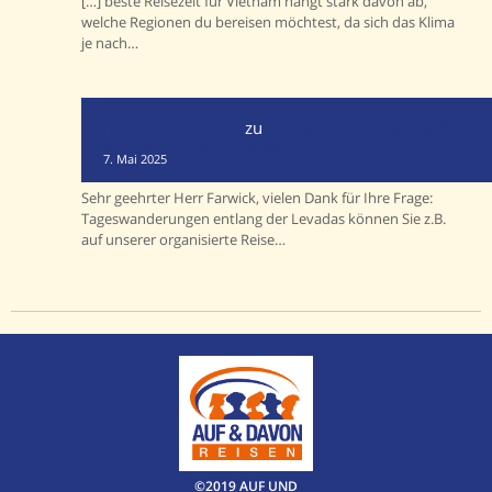
[…] beste Reisezeit für Vietnam hängt stark davon ab,
welche Regionen du bereisen möchtest, da sich das Klima
je nach…
Mario Vogelsteller
zu
Madeira ohne eigenes Auto
oder Mietwagen entdecken
7. Mai 2025
Sehr geehrter Herr Farwick, vielen Dank für Ihre Frage:
Tageswanderungen entlang der Levadas können Sie z.B.
auf unserer organisierte Reise…
©2019 AUF UND