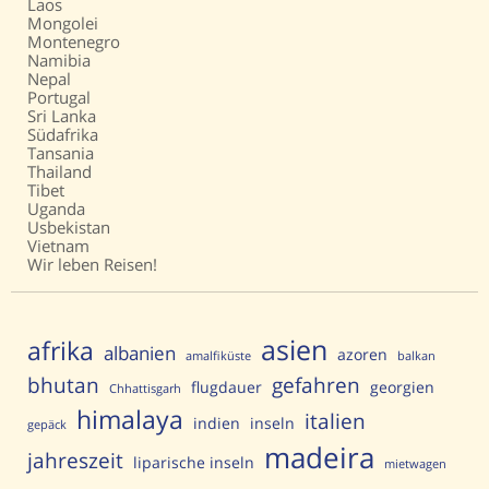
Laos
Mongolei
Montenegro
Namibia
Nepal
Portugal
Sri Lanka
Südafrika
Tansania
Thailand
Tibet
Uganda
Usbekistan
Vietnam
Wir leben Reisen!
asien
afrika
albanien
azoren
amalfiküste
balkan
bhutan
gefahren
flugdauer
georgien
Chhattisgarh
himalaya
italien
indien
inseln
gepäck
madeira
jahreszeit
liparische inseln
mietwagen