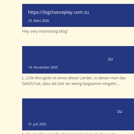
https://bigchanceplay.com
zu
Wie gefährlich sind
Mongolei-Reisen?
23. März 2026
Hey very interesting blog!
Was kann man in der Mongolei machen? | Auf und
Davon Reisen | Auf und Davon Reisen
zu
Mongolei
Was muss man gesehen haben?
14. November 2025
[…] Die Mongolei ist eines dieser Länder, in denen man das
Gefühl hat, dass die Zeit ein wenig langsamer vergeht.…
Wie lange sollte eine Vietnam-Reise dauern? | Auf
und Davon Reisen | Auf und Davon Reisen
zu
Vietnam: Wann ist die beste Reisezeit für jeden Teil
des Landes?
31. Juli 2025