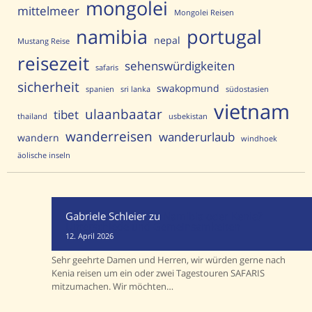
mongolei
mittelmeer
Mongolei Reisen
portugal
namibia
nepal
Mustang Reise
reisezeit
sehenswürdigkeiten
safaris
sicherheit
swakopmund
spanien
sri lanka
südostasien
vietnam
ulaanbaatar
tibet
thailand
usbekistan
wanderreisen
wanderurlaub
wandern
windhoek
äolische inseln
Gabriele Schleier
zu
Namibia oder Kenia?
Unterschiede und Gemeinsamkeiten
12. April 2026
Sehr geehrte Damen und Herren, wir würden gerne nach
Kenia reisen um ein oder zwei Tagestouren SAFARIS
mitzumachen. Wir möchten…