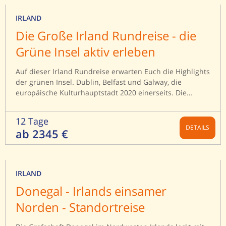
IRLAND
Die Große Irland Rundreise - die
Grüne Insel aktiv erleben
Auf dieser Irland Rundreise erwarten Euch die Highlights
der grünen Insel. Dublin, Belfast und Galway, die
europäische Kulturhauptstadt 2020 einerseits. Die
berühmten Klippen der Slieve League, die Cliffs of Moher
andererseits. Zudem vereint diese Wanderreise herrliche
12 Tage
Landschaften wie die Connemara und den Burren, den
DETAILS
ab 2345 €
Ring of Kerry. Immer wieder begegnen uns
beeindruckende Kultstätten aus der Steinzeit, keltische
Anlagen, frühchristliche Kirchen sowie Schlösser und
Klöster aus vielen Jahrhunderten. Auf dieser Irland
IRLAND
Rundreise besuchen wir die wichtigsten historischen
Donegal - Irlands einsamer
Stätten und durchqueren auf kurzen Wanderungen
traumhafte Landschaften, die man nur ungern wieder
Norden - Standortreise
verlassen möchte.