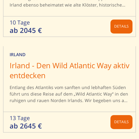
Bergseen und verlassenen Dörfern. Auf unserer
Irland ebenso beheimatet wie alte Klöster, historische
Wanderreise durch den Burren gehört der einzige Fjord
Schlösser und mystische Schauplätze vergangener Tage.
Irlands, der Killary Harbour, selbstverständlich dazu.
Auf dieser Rundreise durch Natur und Kultur der
Nach unseren Wanderungen belohnen wir uns in den
10 Tage
Grünen Insel wandern wir entlang traumhafter
DETAILS
urigen Pubs bei einem köstlichen Guinness und
ab 2045 €
Landschaft zu historischen Schauplätzen, erleben
fantastischer Livemusik.
weitläufige Kieselstrände in Bray, beeindruckende
Klippen in Clare und quirliges Flair in Dublin in
Kombination mit Ruinen vergangener Zeiten.
IRLAND
Irland - Den Wild Atlantic Way aktiv
entdecken
Entlang des Atlantiks vom sanften und lebhaften Süden
führt uns diese Reise auf dem „Wild Atlantic Way“ in den
ruhigen und rauen Norden Irlands. Wir begeben uns auf
eine kulturelle und naturgeschichtliche Entdeckungstour,
auf der wir unberührte und malerische Landschaften,
13 Tage
wie auf den Inseln Achill Island und Inis Mór erleben.
DETAILS
ab 2645 €