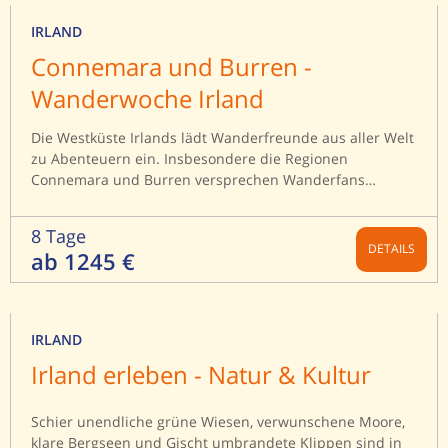
IRLAND
Connemara und Burren -
Wanderwoche Irland
Die Westküste Irlands lädt Wanderfreunde aus aller Welt
zu Abenteuern ein. Insbesondere die Regionen
Connemara und Burren versprechen Wanderfans
einzigartige Landschaften und tolle Wanderungen, die
im Gedächtnis bleiben. Schroffe Küsten, einsame
8 Tage
Strände und das Rauschen der See im Ohr – gemeinsam
DETAILS
ab 1245 €
erleben wir auf unserer Wanderreise nach Connemara &
Burren die raue Natur der Grünen Insel. Die über 200
Meter hohen Steilklippen der Cliffs of Moher sind ein
echtes Highlight auf unserer geführten Wanderwoche.
IRLAND
Die spektakuläre Aussicht auf den endlosen Horizont des
Irland erleben - Natur & Kultur
Atlantiks zieht uns in ihren Bann. Mit der Fähre fahren
wir raus auf die Insel Inishmore und haben dabei die
atemberaubende Küste Irlands stets im Blick. Wir
Schier unendliche grüne Wiesen, verwunschene Moore,
bewandern die Bergketten mit ihren charakteristischen
klare Bergseen und Gischt umbrandete Klippen sind in