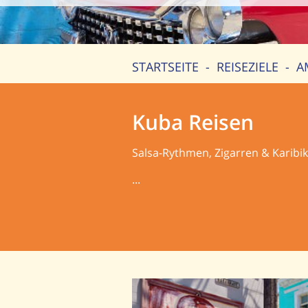
STARTSEITE
-
REISEZIELE
-
A
Kuba Reisen
Salsa-Rythmen, Zigarren & Karibikf
...