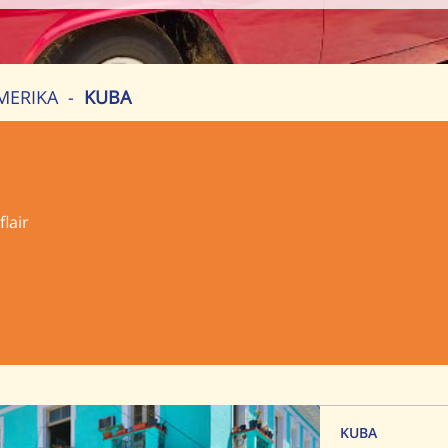
MERIKA
-
KUBA
lair
KUBA