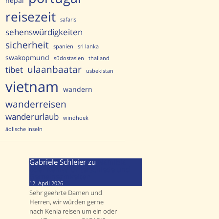
nepal
reisezeit
safaris
sehenswürdigkeiten
sicherheit
spanien
sri lanka
swakopmund
südostasien
thailand
ulaanbaatar
tibet
usbekistan
vietnam
wandern
wanderreisen
wanderurlaub
windhoek
äolische inseln
Gabriele Schleier
zu
Namibia
oder Kenia? Unterschiede und
Gemeinsamkeiten
12. April 2026
Sehr geehrte Damen und
Herren, wir würden gerne
nach Kenia reisen um ein oder