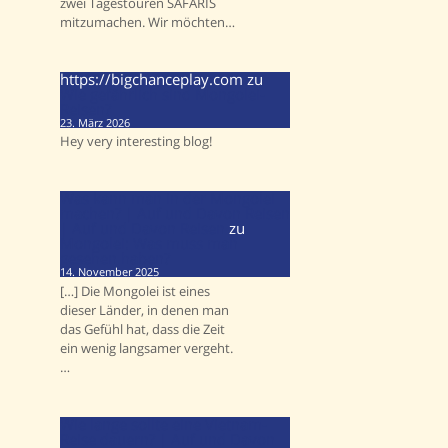
zwei Tagestouren SAFARIS
mitzumachen. Wir möchten…
https://bigchanceplay.com
zu
Wie gefährlich sind Mongolei-
Reisen?
23. März 2026
Hey very interesting blog!
Was kann man in der Mongolei
machen? | Auf und Davon Reisen
| Auf und Davon Reisen
zu
Mongolei: Was muss man
gesehen haben?
14. November 2025
[…] Die Mongolei ist eines
dieser Länder, in denen man
das Gefühl hat, dass die Zeit
ein wenig langsamer vergeht.
…
Wie lange sollte eine Vietnam-
Reise dauern? | Auf und Davon