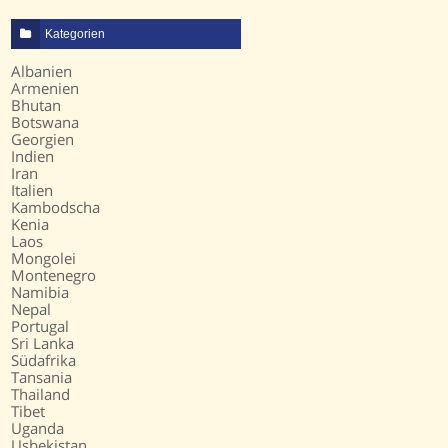
Kategorien
Albanien
Armenien
Bhutan
Botswana
Georgien
Indien
Iran
Italien
Kambodscha
Kenia
Laos
Mongolei
Montenegro
Namibia
Nepal
Portugal
Sri Lanka
Südafrika
Tansania
Thailand
Tibet
Uganda
Usbekistan