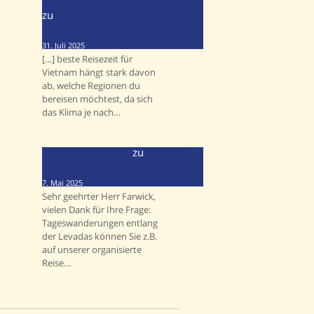
Reisen | Auf und Davon Reisen
zu
Vietnam: Wann ist die beste
Reisezeit für jeden Teil des
Landes?
31. Juli 2025
[…] beste Reisezeit für
Vietnam hängt stark davon
ab, welche Regionen du
bereisen möchtest, da sich
das Klima je nach…
Mario Vogelsteller
zu
Madeira
ohne eigenes Auto oder
Mietwagen entdecken
7. Mai 2025
Sehr geehrter Herr Farwick,
vielen Dank für Ihre Frage:
Tageswanderungen entlang
der Levadas können Sie z.B.
auf unserer organisierte
Reise…