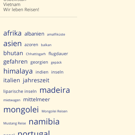
Vietnam
Wir leben Reisen!
afrika
albanien
amalfiküste
asien
azoren
balkan
bhutan
flugdauer
Chhattisgarh
gefahren
georgien
gepäck
himalaya
indien
inseln
italien
jahreszeit
madeira
liparische inseln
mittelmeer
mietwagen
mongolei
Mongolei Reisen
namibia
Mustang Reise
portugal