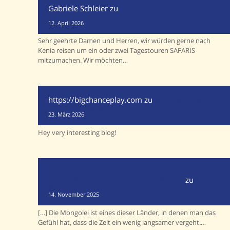
Gabriele Schleier
zu
Namibia oder Kenia?
Unterschiede und Gemeinsamkeiten
12. April 2026
Sehr geehrte Damen und Herren, wir würden gerne nach
Kenia reisen um ein oder zwei Tagestouren SAFARIS
mitzumachen. Wir möchten…
https://bigchanceplay.com
zu
Wie gefährlich sind
Mongolei-Reisen?
23. März 2026
Hey very interesting blog!
Was kann man in der Mongolei machen? | Auf und
Davon Reisen | Auf und Davon Reisen
zu
Mongolei
Was muss man gesehen haben?
14. November 2025
[…] Die Mongolei ist eines dieser Länder, in denen man das
Gefühl hat, dass die Zeit ein wenig langsamer vergeht.…