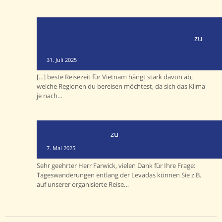
Wie lange sollte eine Vietnam-Reise dauern? | Auf
und Davon Reisen | Auf und Davon Reisen
zu
Vietnam: Wann ist die beste Reisezeit für jeden Teil
des Landes?
31. Juli 2025
[…] beste Reisezeit für Vietnam hängt stark davon ab,
welche Regionen du bereisen möchtest, da sich das Klima
je nach…
Mario Vogelsteller
zu
Madeira ohne eigenes Auto
oder Mietwagen entdecken
7. Mai 2025
Sehr geehrter Herr Farwick, vielen Dank für Ihre Frage:
Tageswanderungen entlang der Levadas können Sie z.B.
auf unserer organisierte Reise…