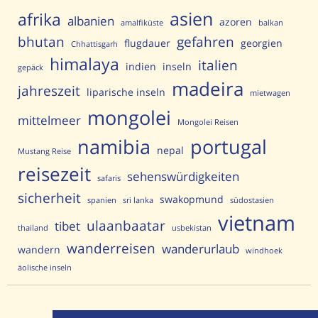
asien
afrika
albanien
azoren
amalfiküste
balkan
bhutan
gefahren
flugdauer
georgien
Chhattisgarh
himalaya
italien
indien
inseln
gepäck
madeira
jahreszeit
liparische inseln
mietwagen
mongolei
mittelmeer
Mongolei Reisen
portugal
namibia
nepal
Mustang Reise
reisezeit
sehenswürdigkeiten
safaris
sicherheit
swakopmund
spanien
sri lanka
südostasien
vietnam
ulaanbaatar
tibet
thailand
usbekistan
wanderreisen
wanderurlaub
wandern
windhoek
äolische inseln