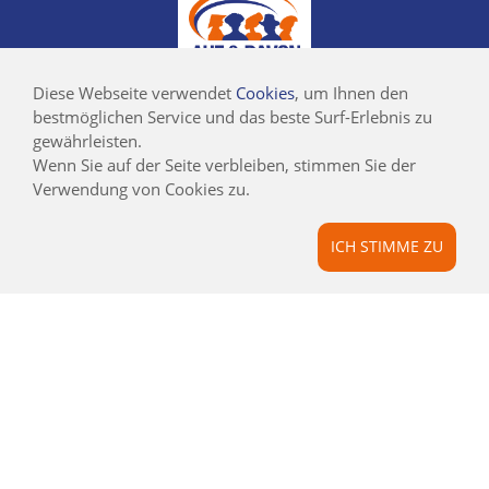
Diese Webseite verwendet
Cookies
, um Ihnen den
©2019 AUF UND
bestmöglichen Service und das beste Surf-Erlebnis zu
DAVON REISEN
gewährleisten.
GMBH
Wenn Sie auf der Seite verbleiben, stimmen Sie der
AUF UND DAVON
Verwendung von Cookies zu.
PARTNER & PROJEKTE
ICH STIMME ZU
ALLGEMEINE REISEBEDINGUNGEN
JOBS
BLOG
CSR / NACHHALTIGKEIT
AIRLINE BLACKLIST
INFOS
KONTAKT
IMPRESSUM
DATENSCHUTZ