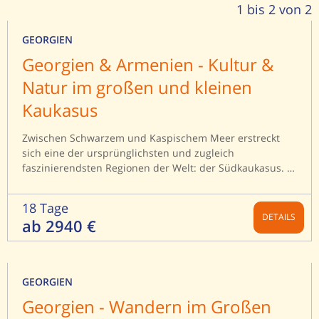
1 bis 2 von 2
GEORGIEN
Georgien & Armenien - Kultur &
Natur im großen und kleinen
Kaukasus
Zwischen Schwarzem und Kaspischem Meer erstreckt
sich eine der ursprünglichsten und zugleich
faszinierendsten Regionen der Welt: der Südkaukasus. In
Georgien und Armenien treffen sich Geschichte, Natur
und Spiritualität auf eindrucksvolle Weise – zwei Länder,
18 Tage
tief verwurzelt im frühen Christentum, an der Schwelle
DETAILS
ab 2940 €
zwischen Okzident und Orient. Kein Wunder, dass diese
außergewöhnliche Länderkombination zu unseren
beliebtesten Reisen zählt.
GEORGIEN
Georgien - Wandern im Großen