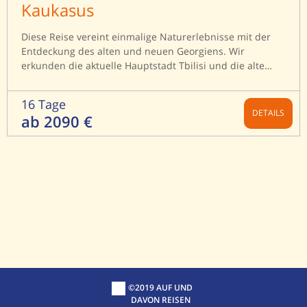
Kaukasus
Diese Reise vereint einmalige Naturerlebnisse mit der
Entdeckung des alten und neuen Georgiens. Wir
erkunden die aktuelle Hauptstadt Tbilisi und die alte
Hauptstadt Mzcheta. Die Georgische Heerstraße führt
uns ins Hochgebirge, wo wir 3 Tage in der Region des
16 Tage
legendären Kasbek (5.047 m) wandern.
DETAILS
ab 2090 €
©2019 AUF UND
DAVON REISEN