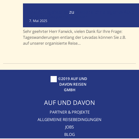
Mario Vogelsteller
zu
Madeira ohne eigenes Auto
oder Mietwagen entdecken
7. Mai 2025
Sehr geehrter Herr Farwick, vielen Dank für Ihre Frage:
Tageswanderungen entlang der Levadas können Sie z.B.
auf unserer organisierte Reise…
©2019 AUF UND
DAVON REISEN
GMBH
AUF UND DAVON
PARTNER & PROJEKTE
ALLGEMEINE REISEBEDINGUNGEN
JOBS
BLOG