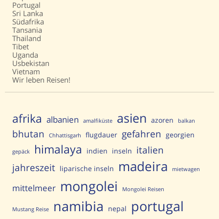
Portugal
Sri Lanka
Südafrika
Tansania
Thailand
Tibet
Uganda
Usbekistan
Vietnam
Wir leben Reisen!
asien
afrika
albanien
azoren
amalfiküste
balkan
bhutan
gefahren
flugdauer
georgien
Chhattisgarh
himalaya
italien
indien
inseln
gepäck
madeira
jahreszeit
liparische inseln
mietwagen
mongolei
mittelmeer
Mongolei Reisen
portugal
namibia
nepal
Mustang Reise