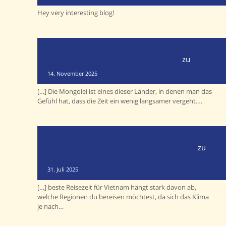
Hey very interesting blog!
Was kann man in der Mongolei machen? | Auf und
Davon Reisen | Auf und Davon Reisen
zu
Mongolei
Was muss man gesehen haben?
14. November 2025
[…] Die Mongolei ist eines dieser Länder, in denen man das
Gefühl hat, dass die Zeit ein wenig langsamer vergeht.…
Wie lange sollte eine Vietnam-Reise dauern? | Auf
und Davon Reisen | Auf und Davon Reisen
zu
Vietnam: Wann ist die beste Reisezeit für jeden Teil
des Landes?
31. Juli 2025
[…] beste Reisezeit für Vietnam hängt stark davon ab,
welche Regionen du bereisen möchtest, da sich das Klima
je nach…