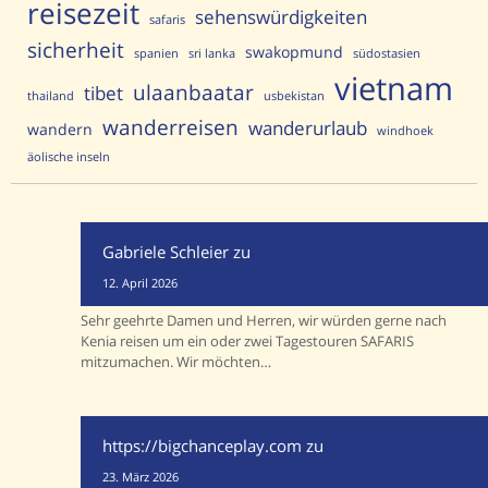
reisezeit
sehenswürdigkeiten
safaris
sicherheit
swakopmund
spanien
sri lanka
südostasien
vietnam
ulaanbaatar
tibet
thailand
usbekistan
wanderreisen
wanderurlaub
wandern
windhoek
äolische inseln
Gabriele Schleier
zu
Namibia oder Kenia?
Unterschiede und Gemeinsamkeiten
12. April 2026
Sehr geehrte Damen und Herren, wir würden gerne nach
Kenia reisen um ein oder zwei Tagestouren SAFARIS
mitzumachen. Wir möchten…
https://bigchanceplay.com
zu
Wie gefährlich sind
Mongolei-Reisen?
23. März 2026