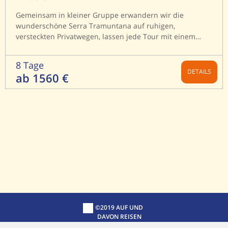
Gemeinsam in kleiner Gruppe erwandern wir die
wunderschöne Serra Tramuntana auf ruhigen,
versteckten Privatwegen, lassen jede Tour mit einem
mallorquinischen Picknick ausklingen und auch einmal
eine Wanderung mit einer privaten Bootsfahrt entlang
8 Tage
der Küste enden.
DETAILS
ab 1560 €
©2019 AUF UND
DAVON REISEN
GMBH