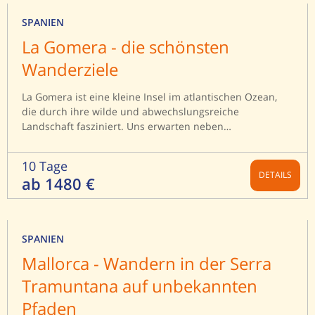
SPANIEN
La Gomera - die schönsten
Wanderziele
La Gomera ist eine kleine Insel im atlantischen Ozean,
die durch ihre wilde und abwechslungsreiche
Landschaft fasziniert. Uns erwarten neben
Küstenregionen vor allem grandiose Berglandschaften.
Vom Herzstück der Insel ausgehend, dem von der
10 Tage
UNESCO zum Welterbe der Menschheit erklärten
DETAILS
ab 1480 €
Silberlorbeerwald, erstrecken sich tief eingeschnittene
Schluchten und Täler bis ins Meer.
SPANIEN
Mallorca - Wandern in der Serra
Tramuntana auf unbekannten
Pfaden