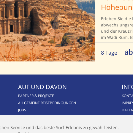
Höhepun
Erleben Sie die
abwechslungsrei
und der Kreuzri
im Wadi Rum. B
Abschluss der R
Roten Meer (indi
ab
8 Tage
AUF UND DAVON
INF
PARTNER & PROJEKTE
KONT
ALLGEMEINE REISEBEDINGUNGEN
IMPR
JOBS
DATE
BLOG
CSR / NACHHALTIGKEIT
hen Service und das beste Surf-Erlebnis zu gewährleisten.
AIRLINE BLACKLIST