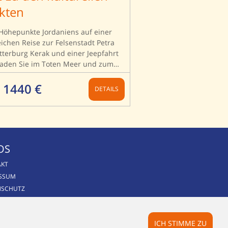
kten
 Höhepunkte Jordaniens auf einer
chen Reise zur Felsenstadt Petra
tterburg Kerak und einer Jeepfahrt
aden Sie im Toten Meer und zum
eise locken entspannte Tage am
viduell verlängerbar).
 1440 €
DETAILS
OS
AKT
ESSUM
NSCHUTZ
ICH STIMME ZU