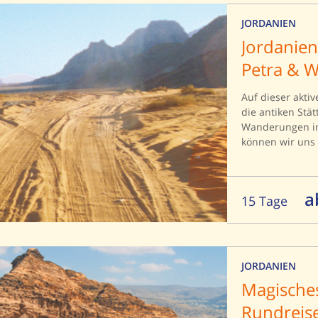
JORDANIEN
Jordanien 
Petra & 
Auf dieser akti
die antiken Stä
Wanderungen i
können wir uns 
Rücken eines Ka
durch das Wadi 
fehlen: die Naba
a
15 Tage
jeder Jordanien 
JORDANIEN
Magisches
Rundreise