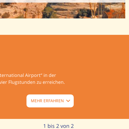
ternational Airport“ in der
vier Flugstunden zu erreichen.
MEHR ERFAHREN
1 bis 2 von 2