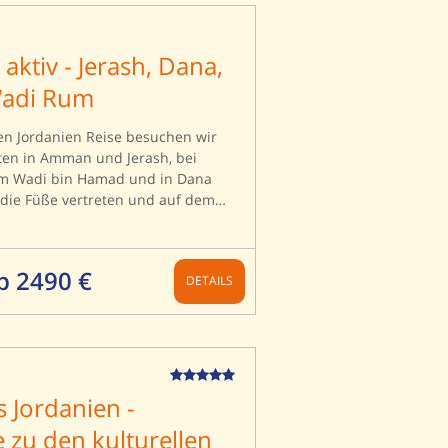
aktiv - Jerash, Dana,
Wadi Rum
ven Jordanien Reise besuchen wir
tten in Amman und Jerash, bei
m Wadi bin Hamad und in Dana
die Füße vertreten und auf dem
mels schaukeln wir 4 Tage lang
Rum. Eines darf natürlich nicht
täerstadt Petra! Ein Highlight
b 2490 €
DETAILS
Reise!
 Jordanien -
 zu den kulturellen