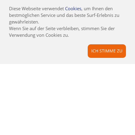
Diese Webseite verwendet
Cookies
, um Ihnen den
bestmöglichen Service und das beste Surf-Erlebnis zu
gewährleisten.
©2019 AUF UND
DAVON REISEN
Wenn Sie auf der Seite verbleiben, stimmen Sie der
GMBH
Verwendung von Cookies zu.
AUF UND DAVON
ICH STIMME ZU
PARTNER & PROJEKTE
ALLGEMEINE REISEBEDINGUNGEN
JOBS
BLOG
CSR / NACHHALTIGKEIT
AIRLINE BLACKLIST
INFOS
KONTAKT
IMPRESSUM
DATENSCHUTZ