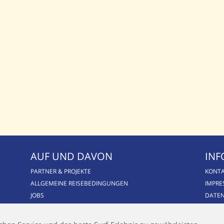
AUF UND DAVON
INF
PARTNER & PROJEKTE
KONT
ALLGEMEINE REISEBEDINGUNGEN
IMPR
JOBS
DATE
BLOG
CSR / NACHHALTIGKEIT