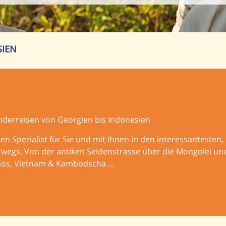
SIEN
nderreisen von Georgien bis Indonesien
sien Spezialist für Sie und mit Ihnen in den interessanteste
wegs. Von der antiken Seidenstrasse über die Mongolei un
aos, Vietnam & Kambodscha ...