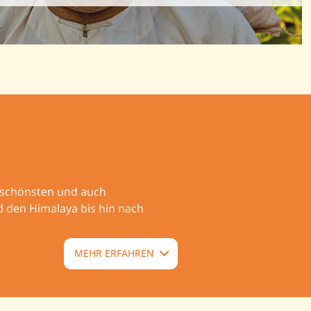
n, schönsten und auch
d den Himalaya bis hin nach
MEHR ERFAHREN