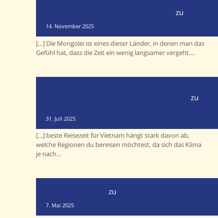
Was kann man in der Mongolei machen? | Auf und
Davon Reisen | Auf und Davon Reisen
zu
Mongolei
Was muss man gesehen haben?
14. November 2025
[…] Die Mongolei ist eines dieser Länder, in denen man das
Gefühl hat, dass die Zeit ein wenig langsamer vergeht.…
Wie lange sollte eine Vietnam-Reise dauern? | Auf
und Davon Reisen | Auf und Davon Reisen
zu
Vietnam: Wann ist die beste Reisezeit für jeden Teil
des Landes?
31. Juli 2025
[…] beste Reisezeit für Vietnam hängt stark davon ab,
welche Regionen du bereisen möchtest, da sich das Klima
je nach…
Mario Vogelsteller
zu
Madeira ohne eigenes Auto
oder Mietwagen entdecken
7. Mai 2025