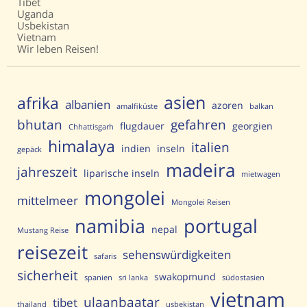
Tibet
Uganda
Usbekistan
Vietnam
Wir leben Reisen!
asien
afrika
albanien
azoren
amalfiküste
balkan
bhutan
gefahren
flugdauer
georgien
Chhattisgarh
himalaya
italien
indien
inseln
gepäck
madeira
jahreszeit
liparische inseln
mietwagen
mongolei
mittelmeer
Mongolei Reisen
portugal
namibia
nepal
Mustang Reise
reisezeit
sehenswürdigkeiten
safaris
sicherheit
swakopmund
spanien
sri lanka
südostasien
vietnam
ulaanbaatar
tibet
thailand
usbekistan