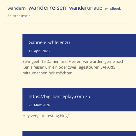
wanderreisen
wanderurlaub
wandern
windhoek
äolische inseln
Gabriele Schleier
zu
Namibia oder Kenia?
Unterschiede und Gemeinsamkeiten
12. April 2026
Sehr geehrte Damen und Herren, wir würden gerne nach
Kenia reisen um ein oder zwei Tagestouren SAFARIS
mitzumachen. Wir möchten…
https://bigchanceplay.com
zu
Wie gefährlich sind
Mongolei-Reisen?
23. März 2026
Hey very interesting blog!