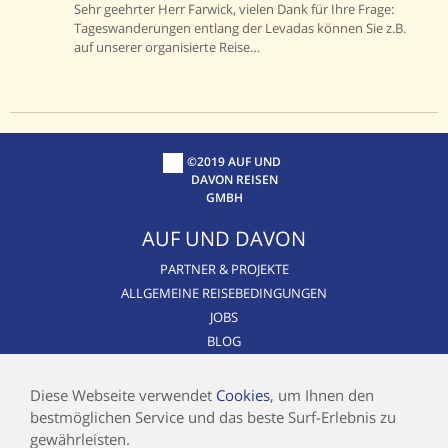
Sehr geehrter Herr Farwick, vielen Dank für Ihre Frage:
Tageswanderungen entlang der Levadas können Sie z.B.
auf unserer organisierte Reise…
©2019 AUF UND
DAVON REISEN
GMBH
AUF UND DAVON
PARTNER & PROJEKTE
ALLGEMEINE REISEBEDINGUNGEN
JOBS
BLOG
CSR / NACHHALTIGKEIT
AIRLINE BLACKLIST
Diese Webseite verwendet
Cookies
, um Ihnen den
bestmöglichen Service und das beste Surf-Erlebnis zu
INFOS
gewährleisten.