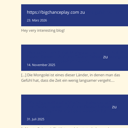
https://bigchanceplay.com
zu
Wie gefährlich sind
Mongolei-Reisen?
23. März 2026
Hey very interesting blog!
Was kann man in der Mongolei machen? | Auf und
Davon Reisen | Auf und Davon Reisen
zu
Mongolei
Was muss man gesehen haben?
14. November 2025
[…] Die Mongolei ist eines dieser Länder, in denen man das
Gefühl hat, dass die Zeit ein wenig langsamer vergeht.…
Wie lange sollte eine Vietnam-Reise dauern? | Auf
und Davon Reisen | Auf und Davon Reisen
zu
Vietnam: Wann ist die beste Reisezeit für jeden Teil
des Landes?
31. Juli 2025