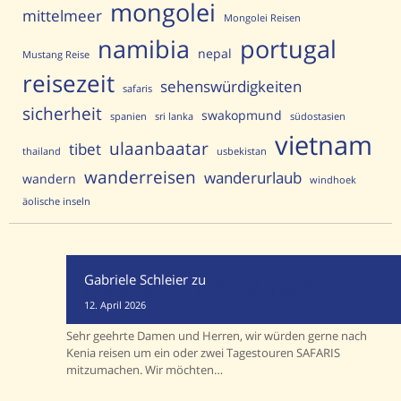
mongolei
mittelmeer
Mongolei Reisen
portugal
namibia
nepal
Mustang Reise
reisezeit
sehenswürdigkeiten
safaris
sicherheit
swakopmund
spanien
sri lanka
südostasien
vietnam
ulaanbaatar
tibet
thailand
usbekistan
wanderreisen
wanderurlaub
wandern
windhoek
äolische inseln
Gabriele Schleier
zu
Namibia oder Kenia?
Unterschiede und Gemeinsamkeiten
12. April 2026
Sehr geehrte Damen und Herren, wir würden gerne nach
Kenia reisen um ein oder zwei Tagestouren SAFARIS
mitzumachen. Wir möchten…