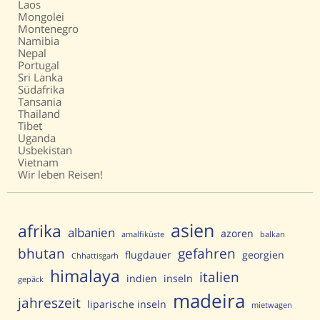
Laos
Mongolei
Montenegro
Namibia
Nepal
Portugal
Sri Lanka
Südafrika
Tansania
Thailand
Tibet
Uganda
Usbekistan
Vietnam
Wir leben Reisen!
asien
afrika
albanien
azoren
amalfiküste
balkan
bhutan
gefahren
flugdauer
georgien
Chhattisgarh
himalaya
italien
indien
inseln
gepäck
madeira
jahreszeit
liparische inseln
mietwagen