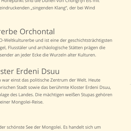
 Höhepunkt sind die Dünen von Chongrijn Els mit
indruckenden „singenden Klang“, der bei Wind
erbe Orchontal
Weltkulturerbe und ist eine der geschichtsträchtigsten
l, Flusstäler und archäologische Stätten prägen die
sender an jeder Ecke die Wurzeln alter Kulturen.
ster Erdeni Dsuu
war einst das politische Zentrum der Welt. Heute
torischen Stadt sowie das berühmte Kloster Erdeni Dsuu,
anlage des Landes. Die mächtigen weißen Stupas gehören
einer Mongolei-Reise.
 der schönste See der Mongolei. Es handelt sich um