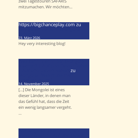
zwei Tagestouren SAFARIS
mitzumachen. Wir möchten…
https://bigchanceplay.com
zu
Wie gefährlich sind Mongolei-
Reisen?
23. März 2026
Hey very interesting blog!
Was kann man in der Mongolei
machen? | Auf und Davon Reisen
| Auf und Davon Reisen
zu
Mongolei: Was muss man
gesehen haben?
14. November 2025
[…] Die Mongolei ist eines
dieser Länder, in denen man
das Gefühl hat, dass die Zeit
ein wenig langsamer vergeht.
…
Wie lange sollte eine Vietnam-
Reise dauern? | Auf und Davon