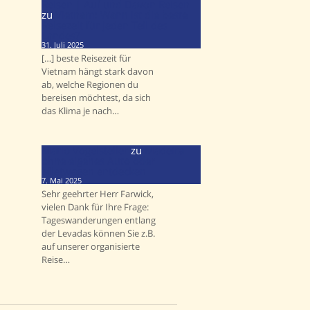
Reisen | Auf und Davon Reisen
zu
Vietnam: Wann ist die beste
Reisezeit für jeden Teil des
Landes?
31. Juli 2025
[…] beste Reisezeit für
Vietnam hängt stark davon
ab, welche Regionen du
bereisen möchtest, da sich
das Klima je nach…
Mario Vogelsteller
zu
Madeira
ohne eigenes Auto oder
Mietwagen entdecken
7. Mai 2025
Sehr geehrter Herr Farwick,
vielen Dank für Ihre Frage:
Tageswanderungen entlang
der Levadas können Sie z.B.
auf unserer organisierte
Reise…