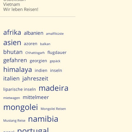
Vietnam
Wir leben Reisen!
afrika
albanien
amalfiküste
asien
azoren
balkan
bhutan
flugdauer
Chhattisgarh
gefahren
georgien
gepäck
himalaya
indien
inseln
italien
jahreszeit
madeira
liparische inseln
mittelmeer
mietwagen
mongolei
Mongolei Reisen
namibia
Mustang Reise
portugal