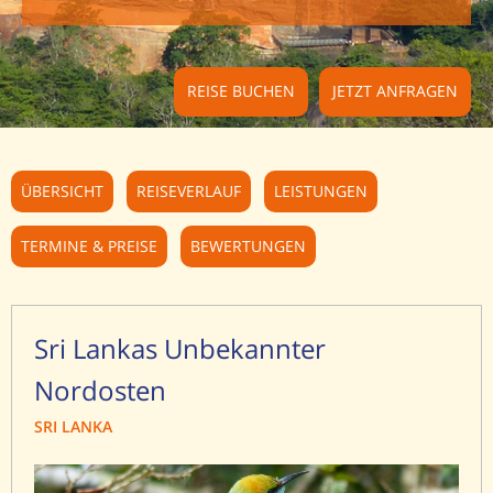
REISE BUCHEN
JETZT ANFRAGEN
ÜBERSICHT
REISEVERLAUF
LEISTUNGEN
TERMINE & PREISE
BEWERTUNGEN
Sri Lankas Unbekannter
Nordosten
SRI LANKA