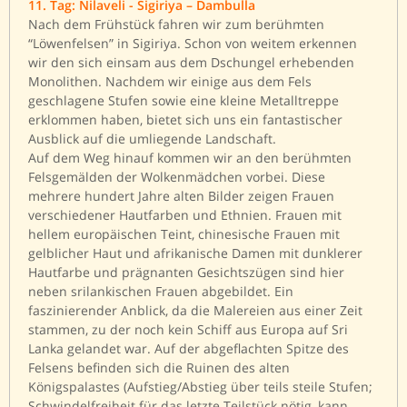
11. Tag: Nilaveli - Sigiriya – Dambulla
Nach dem Frühstück fahren wir zum berühmten
“Löwenfelsen” in Sigiriya. Schon von weitem erkennen
wir den sich einsam aus dem Dschungel erhebenden
Monolithen. Nachdem wir einige aus dem Fels
geschlagene Stufen sowie eine kleine Metalltreppe
erklommen haben, bietet sich uns ein fantastischer
Ausblick auf die umliegende Landschaft.
Auf dem Weg hinauf kommen wir an den berühmten
Felsgemälden der Wolkenmädchen vorbei. Diese
mehrere hundert Jahre alten Bilder zeigen Frauen
verschiedener Hautfarben und Ethnien. Frauen mit
hellem europäischen Teint, chinesische Frauen mit
gelblicher Haut und afrikanische Damen mit dunklerer
Hautfarbe und prägnanten Gesichtszügen sind hier
neben srilankischen Frauen abgebildet. Ein
faszinierender Anblick, da die Malereien aus einer Zeit
stammen, zu der noch kein Schiff aus Europa auf Sri
Lanka gelandet war. Auf der abgeflachten Spitze des
Felsens befinden sich die Ruinen des alten
Königspalastes (Aufstieg/Abstieg über teils steile Stufen;
Schwindelfreiheit für das letzte Teilstück nötig, kann