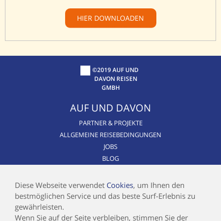
HIER DOWNLOADEN
©2019 AUF UND
DAVON REISEN
GMBH
AUF UND DAVON
PARTNER & PROJEKTE
ALLGEMEINE REISEBEDINGUNGEN
JOBS
BLOG
CSR / NACHHALTIGKEIT
AIRLINE BLACKLIST
Diese Webseite verwendet
Cookies
, um Ihnen den
bestmöglichen Service und das beste Surf-Erlebnis zu
INFOS
gewährleisten.
Wenn Sie auf der Seite verbleiben, stimmen Sie der
KONTAKT