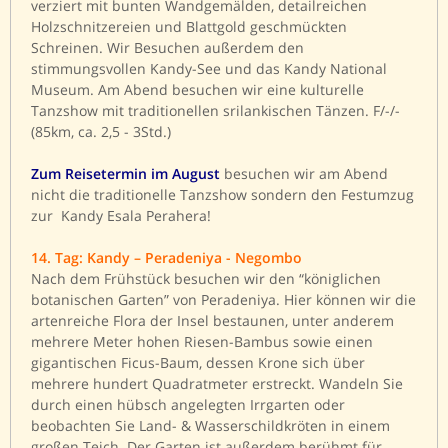
verziert mit bunten Wandgemälden, detailreichen
Holzschnitzereien und Blattgold geschmückten
Schreinen. Wir Besuchen außerdem den
stimmungsvollen Kandy-See und das Kandy National
Museum. Am Abend besuchen wir eine kulturelle
Tanzshow mit traditionellen srilankischen Tänzen. F/-/-
(85km, ca. 2,5 - 3Std.)
Zum Reisetermin im August
besuchen wir am Abend
nicht die traditionelle Tanzshow sondern den Festumzug
zur Kandy Esala Perahera!
14. Tag: Kandy – Peradeniya - Negombo
Nach dem Frühstück besuchen wir den “königlichen
botanischen Garten” von Peradeniya. Hier können wir die
artenreiche Flora der Insel bestaunen, unter anderem
mehrere Meter hohen Riesen-Bambus sowie einen
gigantischen Ficus-Baum, dessen Krone sich über
mehrere hundert Quadratmeter erstreckt. Wandeln Sie
durch einen hübsch angelegten Irrgarten oder
beobachten Sie Land- & Wasserschildkröten in einem
großen Teich. Der Garten ist außerdem berühmt für