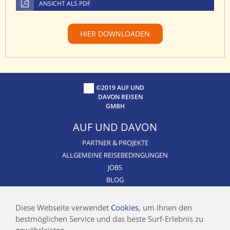
ANSICHT ALS PDF
HIER DOWNLOADEN
©2019 AUF UND
DAVON REISEN
GMBH
AUF UND DAVON
PARTNER & PROJEKTE
ALLGEMEINE REISEBEDINGUNGEN
JOBS
BLOG
CSR / NACHHALTIGKEIT
AIRLINE BLACKLIST
Diese Webseite verwendet
Cookies
, um Ihnen den
bestmöglichen Service und das beste Surf-Erlebnis zu
INFOS