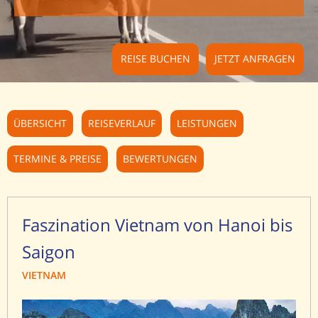
REISE BUCHEN
JETZT ANFRAGEN
ÜBERSICHT
REISEVERLAUF
LEISTUNGEN
TERMINE & PREISE
BEWERTUNGEN
Faszination Vietnam von Hanoi bis
Saigon
VIETNAM