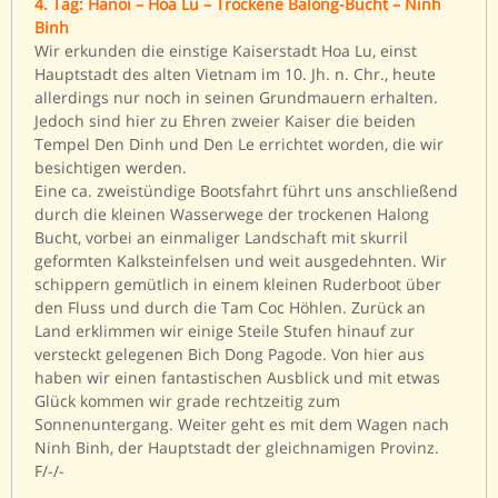
4. Tag: Hanoi – Hoa Lu – Trockene Balong-Bucht – Ninh
Binh
Wir erkunden die einstige Kaiserstadt Hoa Lu, einst
Hauptstadt des alten Vietnam im 10. Jh. n. Chr., heute
allerdings nur noch in seinen Grundmauern erhalten.
Jedoch sind hier zu Ehren zweier Kaiser die beiden
Tempel Den Dinh und Den Le errichtet worden, die wir
besichtigen werden.
Eine ca. zweistündige Bootsfahrt führt uns anschließend
durch die kleinen Wasserwege der trockenen Halong
Bucht, vorbei an einmaliger Landschaft mit skurril
geformten Kalksteinfelsen und weit ausgedehnten. Wir
schippern gemütlich in einem kleinen Ruderboot über
den Fluss und durch die Tam Coc Höhlen. Zurück an
Land erklimmen wir einige Steile Stufen hinauf zur
versteckt gelegenen Bich Dong Pagode. Von hier aus
haben wir einen fantastischen Ausblick und mit etwas
Glück kommen wir grade rechtzeitig zum
Sonnenuntergang. Weiter geht es mit dem Wagen nach
Ninh Binh, der Hauptstadt der gleichnamigen Provinz.
F/-/-