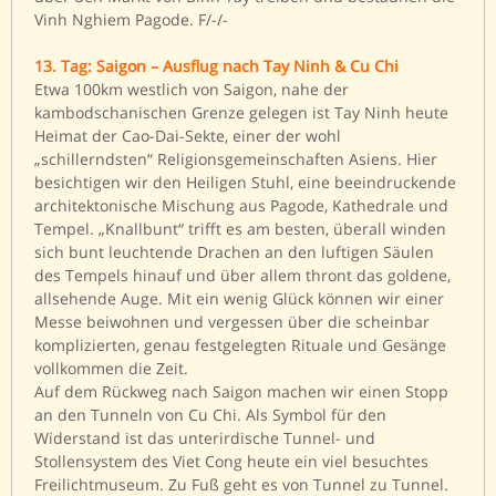
Vinh Nghiem Pagode. F/-/-
13. Tag: Saigon – Ausflug nach Tay Ninh & Cu Chi
Etwa 100km westlich von Saigon, nahe der
kambodschanischen Grenze gelegen ist Tay Ninh heute
Heimat der Cao-Dai-Sekte, einer der wohl
„schillerndsten“ Religionsgemeinschaften Asiens. Hier
besichtigen wir den Heiligen Stuhl, eine beeindruckende
architektonische Mischung aus Pagode, Kathedrale und
Tempel. „Knallbunt“ trifft es am besten, überall winden
sich bunt leuchtende Drachen an den luftigen Säulen
des Tempels hinauf und über allem thront das goldene,
allsehende Auge. Mit ein wenig Glück können wir einer
Messe beiwohnen und vergessen über die scheinbar
komplizierten, genau festgelegten Rituale und Gesänge
vollkommen die Zeit.
Auf dem Rückweg nach Saigon machen wir einen Stopp
an den Tunneln von Cu Chi. Als Symbol für den
Widerstand ist das unterirdische Tunnel- und
Stollensystem des Viet Cong heute ein viel besuchtes
Freilichtmuseum. Zu Fuß geht es von Tunnel zu Tunnel.