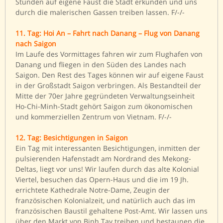
Stunden auf eigene Faust die Stadt erkunden und uns
durch die malerischen Gassen treiben lassen. F/-/-
11. Tag: Hoi An – Fahrt nach Danang – Flug von Danang
nach Saigon
Im Laufe des Vormittages fahren wir zum Flughafen von
Danang und fliegen in den Süden des Landes nach
Saigon. Den Rest des Tages können wir auf eigene Faust
in der Großstadt Saigon verbringen. Als Bestandteil der
Mitte der 70er Jahre gegründeten Verwaltungseinheit
Ho-Chi-Minh-Stadt gehört Saigon zum ökonomischen
und kommerziellen Zentrum von Vietnam. F/-/-
12. Tag: Besichtigungen in Saigon
Ein Tag mit interessanten Besichtigungen, inmitten der
pulsierenden Hafenstadt am Nordrand des Mekong-
Deltas, liegt vor uns! Wir laufen durch das alte Kolonial
Viertel, besuchen das Opern-Haus und die im 19 Jh.
errichtete Kathedrale Notre-Dame, Zeugin der
französischen Kolonialzeit, und natürlich auch das im
französischen Baustil gehaltene Post-Amt. Wir lassen uns
über den Markt von Binh Tay treiben und bestaunen die