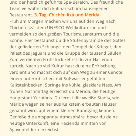
und der herzlich geführte Spa-Bereich. Das freundliche
Team verwöhnt dich kulinarisch im hauseigenen
Restaurant.
3. Tag: Chichén Itzá und Mérida
Früh am Morgen machen wir uns auf den Weg nach
Chichén Itzá, dem UNESCO-Weltkulturerbe und
vermeiden so den großen Tourismusansturm und die
Sonne. Hier bestaunst du die Stufenpyramide des Gottes
der gefiederten Schlange, den Tempel der Krieger, den
Palast des Jaguars und die Gruppe der tausend Säulen.
Zum verdienten Frühstück kehrst du zur Hacienda
zurück. Nach so viel Kultur hast du eine Erfrischung
verdient und machst dich auf den Weg zu einer Cenote,
einem unterirdischen, mit Süßwasser gefüllten
Kalksteinbecken. Springe ins kühle, glasklare Nass. Am
frühen Nachmittag erreichst du Mérida, die heutige
Hauptstadt Yucatáns. Du lernst die »weiße Stadt«, wie
Mérida wegen seiner aus Kalkstein erbauten Häuser
genannt wird, auf einem kleinen Rundgang kennen.
Genieße die entspannte Atmosphäre, bevor du deine
heutige Unterkunft, eine Hacienda inmitten von
Agavenfeldern erreichst.