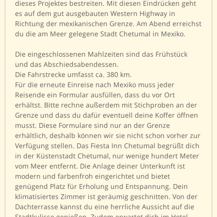
dieses Projektes bestreiten. Mit diesen Eindrücken geht
es auf dem gut ausgebauten Western Highway in
Richtung der mexikanischen Grenze. Am Abend erreichst
du die am Meer gelegene Stadt Chetumal in Mexiko.
Die eingeschlossenen Mahlzeiten sind das Frühstück
und das Abschiedsabendessen.
Die Fahrstrecke umfasst ca. 380 km.
Für die erneute Einreise nach Mexiko muss jeder
Reisende ein Formular ausfüllen, dass du vor Ort
erhältst. Bitte rechne außerdem mit Stichproben an der
Grenze und dass du dafür eventuell deine Koffer öffnen
musst. Diese Formulare sind nur an der Grenze
erhältlich, deshalb können wir sie nicht schon vorher zur
Verfügung stellen.
Das Fiesta Inn Chetumal begrüßt dich
in der Küstenstadt Chetumal, nur wenige hundert Meter
vom Meer entfernt. Die Anlage deiner Unterkunft ist
modern und farbenfroh eingerichtet und bietet
genügend Platz für Erholung und Entspannung. Dein
klimatisiertes Zimmer ist geräumig geschnitten. Von der
Dachterrasse kannst du eine herrliche Aussicht auf die
Stadtkulisse genießen. Zudem erwartet dich im Hotel