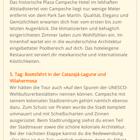
Das historische Plaza Campeche Hotel im lebhaften
Altstadtviertel von Campeche liegt nur wenige Meter
entfernt von dem Park San Martín. Qualität, Eleganz und
Gemütlichkeit erwarten dich hier vom ersten bis zum
letzten Augenblick. Die klimatisierten und behaglich
eingerichteten Zimmer laden zum Wohlfühlen ein. Im
Innenhof wartet ein in die wunderschöne Architektur
eingebetteter Poolbereich auf dich. Das hoteleigene
Restaurant serviert dir mexikanische und internationale
Köstlichkeiten.
5. Tag: Bootsfahrt in der Catazajá-Lagune und
Villahermosa
Wir hätten die Tour auch »Auf den Spuren der UNESCO-
Weltkulturerbestätten« nennen können. Campeche mit
seinem kolonialen Stadtzentrum gehört nämlich ebenso
dazu. Zum Schutz vor Piraten wurde die Stadt komplett
ummauert und mit Schießscharten und Zinnen
ausgerüstet. Beim Stadtrundgang siehst du einen Teil
der Stadtmauer sowie die schöne koloniale Architektur.
Bei der nächsten Etappe kannst du die Redewendung
»Der Weg ist das Ziel« wörtlich nehmen, denn du fährst