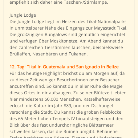
empfiehlt sich daher eine Taschen-/Stirnlampe.
Jungle Lodge
Die Jungle Lodge liegt im Herzen des Tikal-Nationalparks
in unmittelbarer Nähe des Eingangs zur Mayastadt Tikal.
Die großzügigen Bungalows sind gemütlich eingerichtet
und verfügen über Moskitonetze. Am Abend kannst du
den zahlreichen Tierstimmen lauschen, beispielsweise
Brüllaffen, Nasenbären und Tukanen.
12. Tag: Tikal in Guatemala und San Ignacio in Belize
Für das heutige Highlight brichst du am Morgen auf, da
zu dieser Zeit weniger Besucherinnen oder Besucher
anzutreffen sind. So kannst du in aller Ruhe die Magie
dieses Ortes in dir aufsaugen. Zu seiner Blütezeit lebten
hier mindestens 50.000 Menschen. Rätselhafterweise
erlosch die Kultur im Jahr 889, und der Dschungel
verschlang die Stadt. Du kannst die groben Felsblöcke
des 65 Meter hohen Tempels IV hinaufsteigen und den
Blick über das fast undurchdringliche Blättermeer
schweifen lassen, das die Ruinen umgibt. Behauene
Stelen berichten von Kriegen, Siegen und Niederlagen.