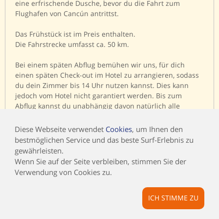
eine erfrischende Dusche, bevor du die Fahrt zum
Flughafen von Cancún antrittst.
Das Frühstück ist im Preis enthalten.
Die Fahrstrecke umfasst ca. 50 km.
Bei einem späten Abflug bemühen wir uns, für dich
einen späten Check-out im Hotel zu arrangieren, sodass
du dein Zimmer bis 14 Uhr nutzen kannst. Dies kann
jedoch vom Hotel nicht garantiert werden. Bis zum
Abflug kannst du unabhängig davon natürlich alle
Annehmlichkeiten des Hotels genießen und die Duschen
in der Nähe des Restaurants nutzen. Dein Gepäck kannst
Diese Webseite verwendet
Cookies
, um Ihnen den
du bis zur Abholung an der Rezeption sicher
bestmöglichen Service und das beste Surf-Erlebnis zu
aufbewahren lassen.
gewährleisten.
Wenn Sie auf der Seite verbleiben, stimmen Sie der
16. Tag: Ankunft zu Hause
Verwendung von Cookies zu.
Nach der Landung reist du weiter in deinen Heimatort.
Willkommen zu Hause!
ICH STIMME ZU