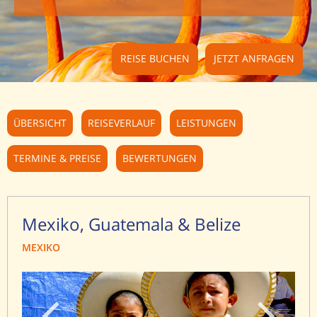
REISE BUCHEN
JETZT ANFRAGEN
ÜBERSICHT
REISEVERLAUF
LEISTUNGEN
TERMINE & PREISE
BEWERTUNGEN
Mexiko, Guatemala & Belize
MEXIKO