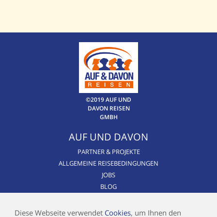
©2019 AUF UND
DAVON REISEN
GMBH
AUF UND DAVON
PARTNER & PROJEKTE
ALLGEMEINE REISEBEDINGUNGEN
JOBS
BLOG
CSR / NACHHALTIGKEIT
AIRLINE BLACKLIST
Diese Webseite verwendet
Cookies
, um Ihnen den