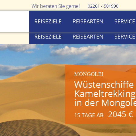
Wir beraten Sie gerne!
02261 - 501990
REISEZIELE
REISEARTEN
SERVICE
REISEZIELE
REISEARTEN
SERVICE
MONGOLEI
Wüstenschiffe 
Kameltrekkin
in der Mongol
2045 €
15 TAGE AB