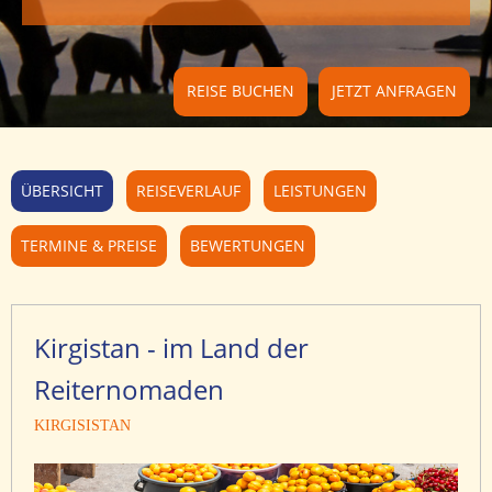
REISE BUCHEN
JETZT ANFRAGEN
ÜBERSICHT
REISEVERLAUF
LEISTUNGEN
TERMINE & PREISE
BEWERTUNGEN
Kirgistan - im Land der
Reiternomaden
KIRGISISTAN