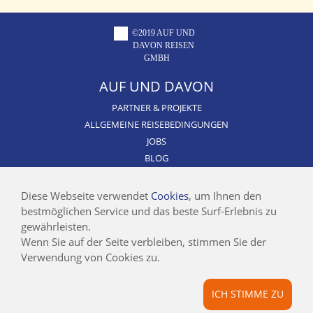
©2019 AUF UND
DAVON REISEN
GMBH
AUF UND DAVON
PARTNER & PROJEKTE
ALLGEMEINE REISEBEDINGUNGEN
JOBS
BLOG
CSR / NACHHALTIGKEIT
AIRLINE BLACKLIST
Diese Webseite verwendet
Cookies
, um Ihnen den
bestmöglichen Service und das beste Surf-Erlebnis zu
INFOS
gewährleisten.
Wenn Sie auf der Seite verbleiben, stimmen Sie der
KONTAKT
Verwendung von Cookies zu.
IMPRESSUM
DATENSCHUTZ
ICH STIMME ZU