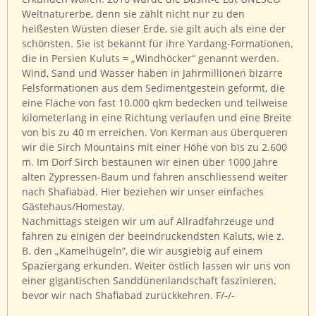
Weltnaturerbe, denn sie zählt nicht nur zu den
heißesten Wüsten dieser Erde, sie gilt auch als eine der
schönsten. Sie ist bekannt für ihre Yardang-Formationen,
die in Persien Kuluts = „Windhöcker“ genannt werden.
Wind, Sand und Wasser haben in Jahrmillionen bizarre
Felsformationen aus dem Sedimentgestein geformt, die
eine Fläche von fast 10.000 qkm bedecken und teilweise
kilometerlang in eine Richtung verlaufen und eine Breite
von bis zu 40 m erreichen. Von Kerman aus überqueren
wir die Sirch Mountains mit einer Höhe von bis zu 2.600
m. Im Dorf Sirch bestaunen wir einen über 1000 Jahre
alten Zypressen-Baum und fahren anschliessend weiter
nach Shafiabad. Hier beziehen wir unser einfaches
Gästehaus/Homestay.
Nachmittags steigen wir um auf Allradfahrzeuge und
fahren zu einigen der beeindruckendsten Kaluts, wie z.
B. den „Kamelhügeln“, die wir ausgiebig auf einem
Spaziergang erkunden. Weiter östlich lassen wir uns von
einer gigantischen Sanddünenlandschaft faszinieren,
bevor wir nach Shafiabad zurückkehren. F/-/-