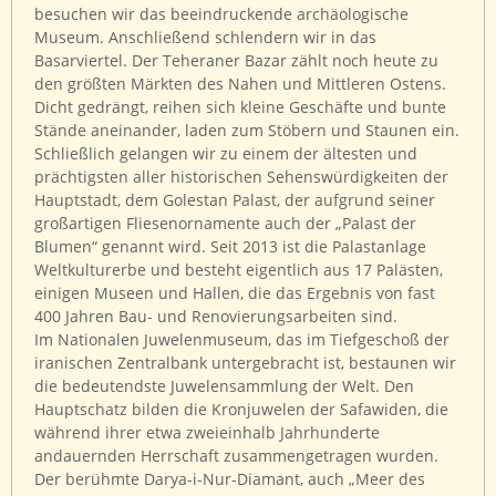
besuchen wir das beeindruckende archäologische
Museum. Anschließend schlendern wir in das
Basarviertel. Der Teheraner Bazar zählt noch heute zu
den größten Märkten des Nahen und Mittleren Ostens.
Dicht gedrängt, reihen sich kleine Geschäfte und bunte
Stände aneinander, laden zum Stöbern und Staunen ein.
Schließlich gelangen wir zu einem der ältesten und
prächtigsten aller historischen Sehenswürdigkeiten der
Hauptstadt, dem Golestan Palast, der aufgrund seiner
großartigen Fliesenornamente auch der „Palast der
Blumen“ genannt wird. Seit 2013 ist die Palastanlage
Weltkulturerbe und besteht eigentlich aus 17 Palästen,
einigen Museen und Hallen, die das Ergebnis von fast
400 Jahren Bau- und Renovierungsarbeiten sind.
Im Nationalen Juwelenmuseum, das im Tiefgeschoß der
iranischen Zentralbank untergebracht ist, bestaunen wir
die bedeutendste Juwelensammlung der Welt. Den
Hauptschatz bilden die Kronjuwelen der Safawiden, die
während ihrer etwa zweieinhalb Jahrhunderte
andauernden Herrschaft zusammengetragen wurden.
Der berühmte Darya-i-Nur-Diamant, auch „Meer des