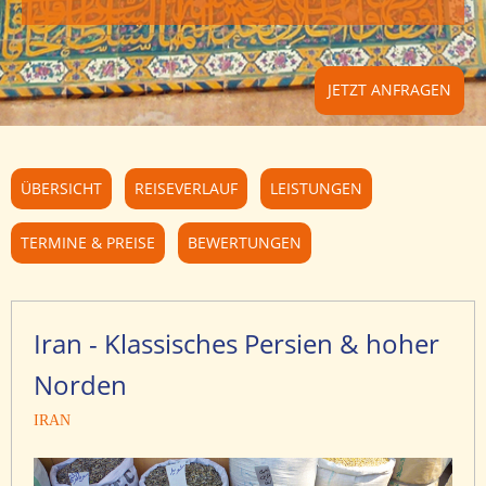
JETZT ANFRAGEN
ÜBERSICHT
REISEVERLAUF
LEISTUNGEN
TERMINE & PREISE
BEWERTUNGEN
Iran - Klassisches Persien & hoher
Norden
IRAN