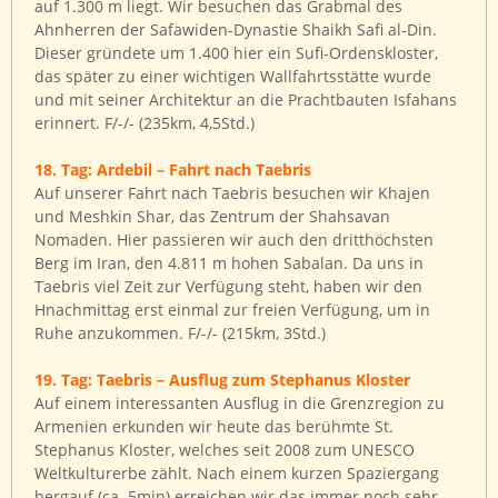
auf 1.300 m liegt. Wir besuchen das Grabmal des
Ahnherren der Safawiden-Dynastie Shaikh Safi al-Din.
Dieser gründete um 1.400 hier ein Sufi-Ordenskloster,
das später zu einer wichtigen Wallfahrtsstätte wurde
und mit seiner Architektur an die Prachtbauten Isfahans
erinnert. F/-/- (235km, 4,5Std.)
18. Tag: Ardebil – Fahrt nach Taebris
Auf unserer Fahrt nach Taebris besuchen wir Khajen
und Meshkin Shar, das Zentrum der Shahsavan
Nomaden. Hier passieren wir auch den dritthöchsten
Berg im Iran, den 4.811 m hohen Sabalan. Da uns in
Taebris viel Zeit zur Verfügung steht, haben wir den
Hnachmittag erst einmal zur freien Verfügung, um in
Ruhe anzukommen. F/-/- (215km, 3Std.)
19. Tag: Taebris – Ausflug zum Stephanus Kloster
Auf einem interessanten Ausflug in die Grenzregion zu
Armenien erkunden wir heute das berühmte St.
Stephanus Kloster, welches seit 2008 zum UNESCO
Weltkulturerbe zählt. Nach einem kurzen Spaziergang
bergauf (ca. 5min) erreichen wir das immer noch sehr