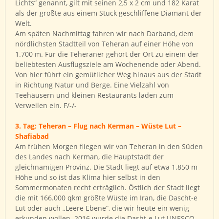
Lichts“ genannt, gilt mit seinen 2,5 x 2 cm und 182 Karat
als der größte aus einem Stück geschliffene Diamant der
Welt.
Am späten Nachmittag fahren wir nach Darband, dem
nördlichsten Stadtteil von Teheran auf einer Höhe von
1.700 m. Für die Teheraner gehört der Ort zu einem der
beliebtesten Ausflugsziele am Wochenende oder Abend.
Von hier führt ein gemütlicher Weg hinaus aus der Stadt
in Richtung Natur und Berge. Eine Vielzahl von
Teehäusern und kleinen Restaurants laden zum
Verweilen ein. F/-/-
3. Tag: Teheran – Flug nach Kerman – Wüste Lut –
Shafiabad
Am frühen Morgen fliegen wir von Teheran in den Süden
des Landes nach Kerman, die Hauptstadt der
gleichnamigen Provinz. Die Stadt liegt auf etwa 1.850 m
Höhe und so ist das Klima hier selbst in den
Sommermonaten recht erträglich. Östlich der Stadt liegt
die mit 166.000 qkm größte Wüste im Iran, die Dascht-e
Lut oder auch „Leere Ebene“, die wir heute ein wenig
erkunden wollen. 2016 wurde die Dasht-e Lut UNESCO