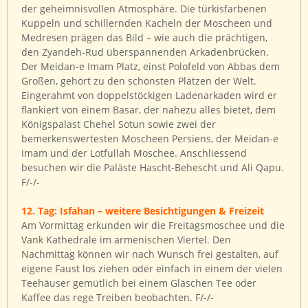
der geheimnisvollen Atmosphäre. Die türkisfarbenen
Kuppeln und schillernden Kacheln der Moscheen und
Medresen prägen das Bild – wie auch die prächtigen,
den Zyandeh-Rud überspannenden Arkadenbrücken.
Der Meidan-e Imam Platz, einst Polofeld von Abbas dem
Großen, gehört zu den schönsten Plätzen der Welt.
Eingerahmt von doppelstöckigen Ladenarkaden wird er
flankiert von einem Basar, der nahezu alles bietet, dem
Königspalast Chehel Sotun sowie zwei der
bemerkenswertesten Moscheen Persiens, der Meidan-e
Imam und der Lotfullah Moschee. Anschliessend
besuchen wir die Paläste Hascht-Behescht und Ali Qapu.
F/-/-
12. Tag: Isfahan – weitere Besichtigungen & Freizeit
Am Vormittag erkunden wir die Freitagsmoschee und die
Vank Kathedrale im armenischen Viertel. Den
Nachmittag können wir nach Wunsch frei gestalten, auf
eigene Faust los ziehen oder einfach in einem der vielen
Teehäuser gemütlich bei einem Gläschen Tee oder
Kaffee das rege Treiben beobachten. F/-/-