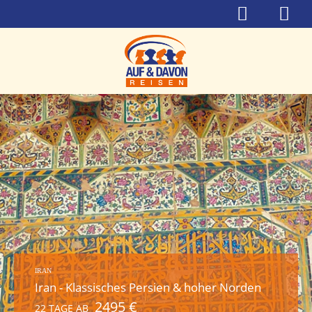
IRAN
Iran - Klassisches Persien & hoher Norden
2495 €
22 TAGE AB