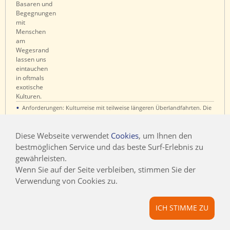
•
Anforderungen: Kulturreise mit teilweise längeren Überlandfahrten. Die
Witterungsverhältnisse (z.B. Sandstürme) können eine Anpassung des
Reiseverlaufs notwendig machen. Bitte beachten: Für Frauen gelten
Diese Webseite verwendet
Cookies
, um Ihnen den
spezielle Bekleidungsvorschriften (siehe Reise-Info). Nicht geeignet für
bestmöglichen Service und das beste Surf-Erlebnis zu
Menschen mit eingeschränkter Mobilität.
gewährleisten.
Wenn Sie auf der Seite verbleiben, stimmen Sie der
Verwendung von Cookies zu.
ICH STIMME ZU
UNSERE TERMINE