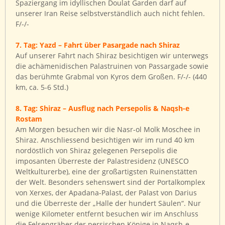
Spaziergang im idyllischen Doulat Garden darf auf
unserer Iran Reise selbstverständlich auch nicht fehlen.
F/-/-
7. Tag: Yazd – Fahrt über Pasargade nach Shiraz
Auf unserer Fahrt nach Shiraz besichtigen wir unterwegs
die achämenidischen Palastruinen von Passargade sowie
das berühmte Grabmal von Kyros dem Großen. F/-/- (440
km, ca. 5-6 Std.)
8. Tag: Shiraz – Ausflug nach Persepolis & Naqsh-e
Rostam
Am Morgen besuchen wir die Nasr-ol Molk Moschee in
Shiraz. Anschliessend besichtigen wir im rund 40 km
nordöstlich von Shiraz gelegenen Persepolis die
imposanten Überreste der Palastresidenz (UNESCO
Weltkulturerbe), eine der großartigsten Ruinenstätten
der Welt. Besonders sehenswert sind der Portalkomplex
von Xerxes, der Apadana-Palast, der Palast von Darius
und die Überreste der „Halle der hundert Säulen“. Nur
wenige Kilometer entfernt besuchen wir im Anschluss
die Felsengräber der persischen Könige in Naqsh-e