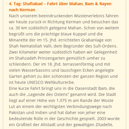
4. Tag: Shafiabad – Fahrt über Mahan, Bam & Rayen
nach Kerman
Nach unserem beeindruckenden Wüstenerlebnis fahren
wir heute zurück in Richtung Kerman und besuchen das
ca. 30 km südöstlich gelegene Mahan. Schon von weitem
begrüßt uns die prächtige blaue Kuppel und die
Minarette der im 15. Jhd. errichteten Grabanlage von
Shah Nematollah Valli, dem Begründer des Sufi-Ordens.
Zwei Kilometer weiter südöstlich haben wir Gelegenheit
im Shahzadeh Prinzengarten gemütlich umher zu
schlendern. Der im 18. Jhd. terrassenförmig und mit
vielen Wasserbassins und lauschigen Ecken angelegte
Garten gehört zu den schönsten der ganzen Region und
ist heute UNESCO Weltkulturerbe.
Eine kurze Fahrt bringt uns in die Oasenstadt Bam, die
auch die „Legende des Ostens“ genannt wird. Die Stadt
liegt auf einer Höhe von 1.075 m am Rande der Wüste
Lut an einem der wichtigsten Verbindungswege nach
Pakistan und Indien und hat daher von jeher eine
bedeutende Rolle in der Geschichte gespielt. 2003 wurde
ein Großteil der Altstadt und der gewaltigen Zitadelle,