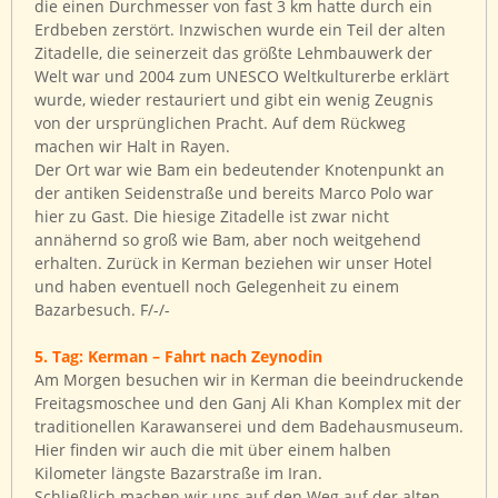
die einen Durchmesser von fast 3 km hatte durch ein
Erdbeben zerstört. Inzwischen wurde ein Teil der alten
Zitadelle, die seinerzeit das größte Lehmbauwerk der
Welt war und 2004 zum UNESCO Weltkulturerbe erklärt
wurde, wieder restauriert und gibt ein wenig Zeugnis
von der ursprünglichen Pracht. Auf dem Rückweg
machen wir Halt in Rayen.
Der Ort war wie Bam ein bedeutender Knotenpunkt an
der antiken Seidenstraße und bereits Marco Polo war
hier zu Gast. Die hiesige Zitadelle ist zwar nicht
annähernd so groß wie Bam, aber noch weitgehend
erhalten. Zurück in Kerman beziehen wir unser Hotel
und haben eventuell noch Gelegenheit zu einem
Bazarbesuch. F/-/-
5. Tag: Kerman – Fahrt nach Zeynodin
Am Morgen besuchen wir in Kerman die beeindruckende
Freitagsmoschee und den Ganj Ali Khan Komplex mit der
traditionellen Karawanserei und dem Badehausmuseum.
Hier finden wir auch die mit über einem halben
Kilometer längste Bazarstraße im Iran.
Schließlich machen wir uns auf den Weg auf der alten