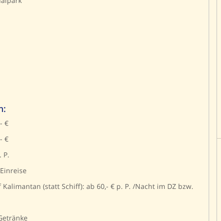
alpark
n:
- €
- €
. P.
 Einreise
alimantan (statt Schiff): ab 60,- € p. P. /Nacht im DZ bzw.
Getränke