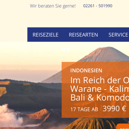
Wir beraten Sie gerne!
02261 - 501990
REISEZIELE
REISEARTEN
SERVICE
INDONESIEN
Im Reich der 
Warane - Kalim
Bali & Komod
3990 €
17 TAGE AB