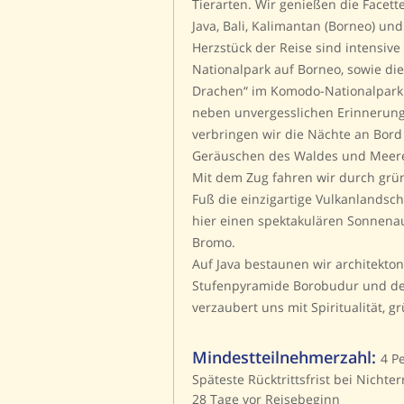
Tierarten. Wir genießen die Facett
Java, Bali, Kalimantan (Borneo) un
Herzstück der Reise sind intensi
Nationalpark auf Borneo, sowie di
Drachen“ im Komodo-Nationalpark.
neben unvergesslichen Erinnerun
verbringen wir die Nächte an Bord
Geräuschen des Waldes und Meer
Mit dem Zug fahren wir durch gr
Fuß die einzigartige Vulkanlandsc
hier einen spektakulären Sonnen
Bromo.
Auf Java bestaunen wir architekto
Stufenpyramide Borobudur und den
verzaubert uns mit Spiritualität,
Mindestteilnehmerzahl:
4 Pe
Späteste Rücktrittsfrist bei Nicht
28 Tage vor Reisebeginn