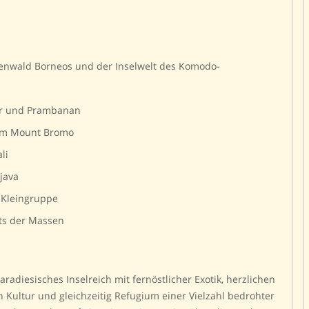
enwald Borneos und der Inselwelt des Komodo-
ur und Prambanan
 am Mount Bromo
li
java
e Kleingruppe
ts der Massen
aradiesisches Inselreich mit fernöstlicher Exotik, herzlichen
 Kultur und gleichzeitig Refugium einer Vielzahl bedrohter