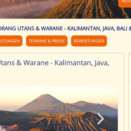
REI
 ORANG UTANS & WARANE - KALIMANTAN, JAVA, BAL
ISTUNGEN
TERMINE & PREISE
BEWERTUNGEN
tans & Warane - Kalimantan, Java,