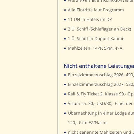
•
Waran-Permit im Komodo-Nation
•
Alle Eintritte laut Programm
•
11 ÜN in Hotels im DZ
•
2 Ü: Schiff (Schlaflager an Deck)
•
1 Ü: Schiff in Doppel-Kabine
•
Mahlzeiten: 14×F, 5×M, 4×A
Nicht enthaltene Leistunge
•
Einzelzimmerzuschlag 2026: 490,
•
Einzelzimmerzuschlag 2027: 520,
•
Rail & Fly Ticket 2. Klasse 90,- € p
•
Visum ca. 30,- USD/30,- € bei der
•
Übernachtung in einer Lodge auf K
120,- € im EZ/Nacht
•
nicht genannte Mahlzeiten und 