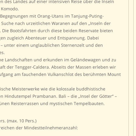
en des Landes auf einer intensiven Reise über die Inseln
d Komodo.
ve Begegnungen mit Orang-Utans im Tanjung-Puting-
e Suche nach urzeitlichen Waranen auf den „Inseln der
 Die Bootsfahrten durch diese beiden Reservate bieten
gen zugleich Abenteuer und Entspannung. Dabei
 – unter einem unglaublichen Sternenzelt und den
es.
üne Landschaften und erkunden im Geländewagen und zu
haft der Tengger-Caldera. Abseits der Massen erleben wir
aufgang am fauchenden Vulkanschlot des berühmten Mount
nische Meisterwerke wie die kolossale buddhistische
 Hindutempel Prambanan. Bali – die „Insel der Götter“ –
 grünen Reisterrassen und mystischen Tempelbauten.
rs. (max. 10 Pers.)
erreichen der Mindestteilnehmeranzahl: