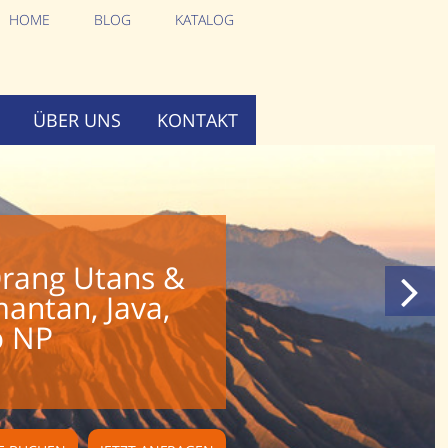
HOME
BLOG
KATALOG
ÜBER UNS
KONTAKT
Orang Utans &
antan, Java,
o NP