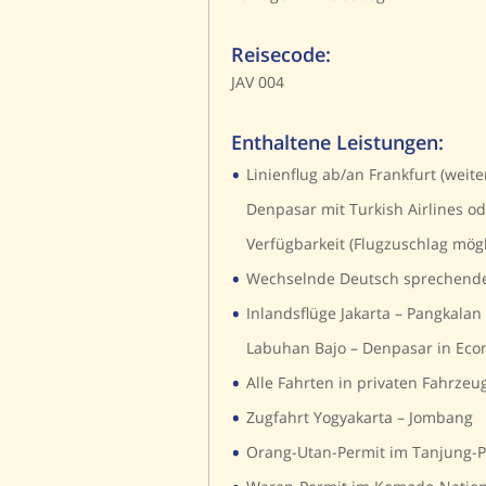
Reisecode:
JAV 004
Enthaltene Leistungen:
•
Linienflug ab/an Frankfurt (weit
Denpasar mit Turkish Airlines o
Verfügbarkeit (Flugzuschlag mögl
•
Wechselnde Deutsch sprechende
•
Inlandsflüge Jakarta – Pangkala
Labuhan Bajo – Denpasar in Eco
•
Alle Fahrten in privaten Fahrze
•
Zugfahrt Yogyakarta – Jombang
•
Orang-Utan-Permit im Tanjung-P