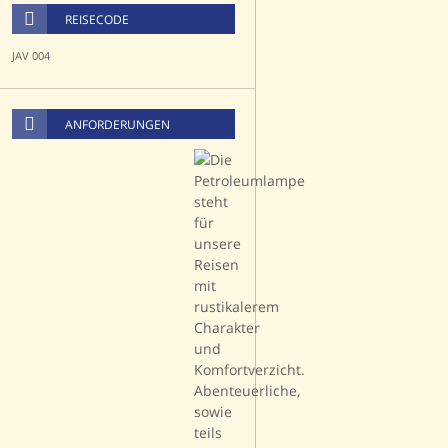
REISECODE
JAV 004
ANFORDERUNGEN