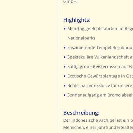
GmbH
Highlights:
•
Mehrtägige Bootsfahrten im Reg
Nationalparks
•
Faszinierende Tempel Borobud
•
Spektakuläre Vulkanlandschaft
•
Saftig grüne Reisterrassen auf Ba
•
Exotische Gewürzplantage in Ost
•
Bootscharter exklusiv für unser
•
Sonnenaufgang am Bromo absei
Beschreibung:
Der indonesische Archipel ist ein p
Menschen, einer jahrhundertealten