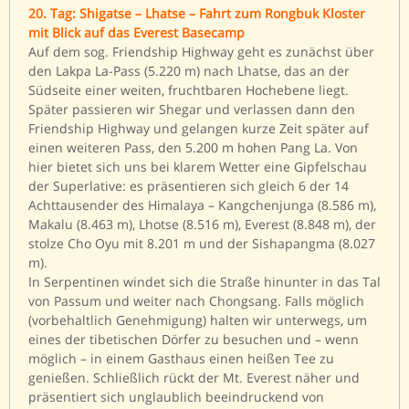
20. Tag: Shigatse – Lhatse – Fahrt zum Rongbuk Kloster
mit Blick auf das Everest Basecamp
Auf dem sog. Friendship Highway geht es zunächst über
den Lakpa La-Pass (5.220 m) nach Lhatse, das an der
Südseite einer weiten, fruchtbaren Hochebene liegt.
Später passieren wir Shegar und verlassen dann den
Friendship Highway und gelangen kurze Zeit später auf
einen weiteren Pass, den 5.200 m hohen Pang La. Von
hier bietet sich uns bei klarem Wetter eine Gipfelschau
der Superlative: es präsentieren sich gleich 6 der 14
Achttausender des Himalaya – Kangchenjunga (8.586 m),
Makalu (8.463 m), Lhotse (8.516 m), Everest (8.848 m), der
stolze Cho Oyu mit 8.201 m und der Sishapangma (8.027
m).
In Serpentinen windet sich die Straße hinunter in das Tal
von Passum und weiter nach Chongsang. Falls möglich
(vorbehaltlich Genehmigung) halten wir unterwegs, um
eines der tibetischen Dörfer zu besuchen und – wenn
möglich – in einem Gasthaus einen heißen Tee zu
genießen. Schließlich rückt der Mt. Everest näher und
präsentiert sich unglaublich beeindruckend von