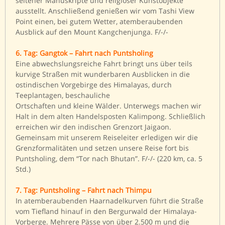
seltener Manuskripte und religiöser Kunstobjekte
ausstellt. Anschließend genießen wir vom Tashi View
Point einen, bei gutem Wetter, atemberaubenden
Ausblick auf den Mount Kangchenjunga. F/-/-
6. Tag: Gangtok – Fahrt nach Puntsholing
Eine abwechslungsreiche Fahrt bringt uns über teils
kurvige Straßen mit wunderbaren Ausblicken in die
ostindischen Vorgebirge des Himalayas, durch
Teeplantagen, beschauliche
Ortschaften und kleine Wälder. Unterwegs machen wir
Halt in dem alten Handelsposten Kalimpong. Schließlich
erreichen wir den indischen Grenzort Jaigaon.
Gemeinsam mit unserem Reiseleiter erledigen wir die
Grenzformalitäten und setzen unsere Reise fort bis
Puntsholing, dem “Tor nach Bhutan”. F/-/- (220 km, ca. 5
Std.)
7. Tag: Puntsholing – Fahrt nach Thimpu
In atemberaubenden Haarnadelkurven führt die Straße
vom Tiefland hinauf in den Bergurwald der Himalaya-
Vorberge. Mehrere Pässe von über 2.500 m und die