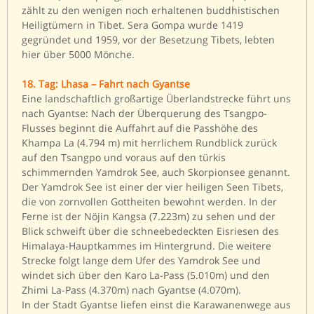
zählt zu den wenigen noch erhaltenen buddhistischen
Heiligtümern in Tibet. Sera Gompa wurde 1419
gegründet und 1959, vor der Besetzung Tibets, lebten
hier über 5000 Mönche.
18. Tag: Lhasa – Fahrt nach Gyantse
Eine landschaftlich großartige Überlandstrecke führt uns
nach Gyantse: Nach der Überquerung des Tsangpo-
Flusses beginnt die Auffahrt auf die Passhöhe des
Khampa La (4.794 m) mit herrlichem Rundblick zurück
auf den Tsangpo und voraus auf den türkis
schimmernden Yamdrok See, auch Skorpionsee genannt.
Der Yamdrok See ist einer der vier heiligen Seen Tibets,
die von zornvollen Gottheiten bewohnt werden. In der
Ferne ist der Nöjin Kangsa (7.223m) zu sehen und der
Blick schweift über die schneebedeckten Eisriesen des
Himalaya-Hauptkammes im Hintergrund. Die weitere
Strecke folgt lange dem Ufer des Yamdrok See und
windet sich über den Karo La-Pass (5.010m) und den
Zhimi La-Pass (4.370m) nach Gyantse (4.070m).
In der Stadt Gyantse liefen einst die Karawanenwege aus