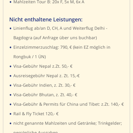
•
Mahlzeiten Tour B: 20x F, 5x M, 6x A
Nicht enthaltene Leistungen:
•
Linienflug ab/an D, CH, A und Weiterflug Delhi -
Bagdogra (auf Anfrage über uns buchbar)
•
Einzelzimmerzuschlag: 790, € (kein EZ möglich in
Rongbuk / 1 ÜN)
•
Visa-Gebühr Nepal z.Zt. 50,- €
•
Ausreisegebühr Nepal z. Zt. 15,-€
•
Visa-Gebühr Indien, z. Zt. 30,- €
•
Visa-Gebühr Bhutan, z. Zt. 40,- €
•
Visa-Gebühr & Permits für China und Tibet: z.Zt. 140,- €
•
Rail & Fly Ticket 120,- €
•
nicht genannte Mahlzeiten und Getränke; Trinkgelder;
persönliche Ausgaben