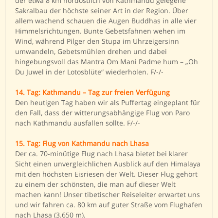
der etwa 8 km nordöstlich von Kathmandu gelegene
Sakralbau der höchste seiner Art in der Region. Über
allem wachend schauen die Augen Buddhas in alle vier
Himmelsrichtungen. Bunte Gebetsfahnen wehen im
Wind, während Pilger den Stupa im Uhrzeigersinn
umwandeln, Gebetsmühlen drehen und dabei
hingebungsvoll das Mantra Om Mani Padme hum – „Oh
Du Juwel in der Lotosblüte“ wiederholen. F/-/-
14. Tag: Kathmandu – Tag zur freien Verfügung
Den heutigen Tag haben wir als Puffertag eingeplant für
den Fall, dass der witterungsabhängige Flug von Paro
nach Kathmandu ausfallen sollte. F/-/-
15. Tag: Flug von Kathmandu nach Lhasa
Der ca. 70-minütige Flug nach Lhasa bietet bei klarer
Sicht einen unvergleichlichen Ausblick auf den Himalaya
mit den höchsten Eisriesen der Welt. Dieser Flug gehört
zu einem der schönsten, die man auf dieser Welt
machen kann! Unser tibetischer Reiseleiter erwartet uns
und wir fahren ca. 80 km auf guter Straße vom Flughafen
nach Lhasa (3.650 m).