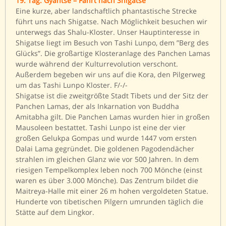
19. Tag: Gyantse – Fahrt nach Shigatse
Eine kurze, aber landschaftlich phantastische Strecke
führt uns nach Shigatse. Nach Möglichkeit besuchen wir
unterwegs das Shalu-Kloster. Unser Hauptinteresse in
Shigatse liegt im Besuch von Tashi Lunpo, dem ”Berg des
Glücks”. Die großartige Klosteranlage des Panchen Lamas
wurde während der Kulturrevolution verschont.
Außerdem begeben wir uns auf die Kora, den Pilgerweg
um das Tashi Lunpo Kloster. F/-/-
Shigatse ist die zweitgrößte Stadt Tibets und der Sitz der
Panchen Lamas, der als Inkarnation von Buddha
Amitabha gilt. Die Panchen Lamas wurden hier in großen
Mausoleen bestattet. Tashi Lunpo ist eine der vier
großen Gelukpa Gompas und wurde 1447 vom ersten
Dalai Lama gegründet. Die goldenen Pagodendächer
strahlen im gleichen Glanz wie vor 500 Jahren. In dem
riesigen Tempelkomplex leben noch 700 Mönche (einst
waren es über 3.000 Mönche). Das Zentrum bildet die
Maitreya-Halle mit einer 26 m hohen vergoldeten Statue.
Hunderte von tibetischen Pilgern umrunden täglich die
Stätte auf dem Lingkor.