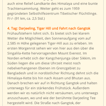
auch eine Relief-Landkarte des Himalaya und eine bunte
Trachtensammlung. Weiter geht es zum 1959
gegründeten Selbsthilfezentrum Tibetischer Flüchtlinge.
F/-/- (91 km, ca. 2,5 Std.)
4. Tag: Darjeeling, Tiger Hill und Fahrt nach Gangtok
Frühaufstehern lohnt sich. Es bietet sich bei klarem
Wetter die Möglichkeit, den Sonnenaufgang vom auf
2.585 m Höhe gelegenen Tiger-Hill aus zu erleben. Im
ersten Morgenrot sehen wir von hier aus den über die
Singalila-Kette hervorragenden Mount Everest. Im
Norden erhebt sich der Kangchenjunga über Sikkim, im
Süden liegen die um diese Uhrzeit meist noch
nebelverhangenen Ebenen im Grenzgebiet zu
Bangladesh und in nordöstlicher Richtung dehnt sich die
Himalaya-Kette bis hin nach Assam und Bhutan aus.
Danach brechen wir auf in Richtung Gangtok und halten
unterwegs für ein stärkendes Frühstück. Außerdem
werden wir es natürlich nicht versäumen, uns unterwegs
anzuschauen, wo und wie der berühmte Darjeeling Tee
hergestellt wird. Die Straße nach Gangtok, der