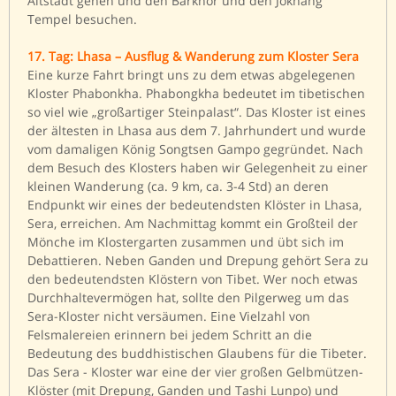
Altstadt gehen und den Barkhor und den Jokhang
Tempel besuchen.
17. Tag: Lhasa – Ausflug & Wanderung zum Kloster Sera
Eine kurze Fahrt bringt uns zu dem etwas abgelegenen
Kloster Phabonkha. Phabongkha bedeutet im tibetischen
so viel wie „großartiger Steinpalast“. Das Kloster ist eines
der ältesten in Lhasa aus dem 7. Jahrhundert und wurde
vom damaligen König Songtsen Gampo gegründet. Nach
dem Besuch des Klosters haben wir Gelegenheit zu einer
kleinen Wanderung (ca. 9 km, ca. 3-4 Std) an deren
Endpunkt wir eines der bedeutendsten Klöster in Lhasa,
Sera, erreichen. Am Nachmittag kommt ein Großteil der
Mönche im Klostergarten zusammen und übt sich im
Debattieren. Neben Ganden und Drepung gehört Sera zu
den bedeutendsten Klöstern von Tibet. Wer noch etwas
Durchhaltevermögen hat, sollte den Pilgerweg um das
Sera-Kloster nicht versäumen. Eine Vielzahl von
Felsmalereien erinnern bei jedem Schritt an die
Bedeutung des buddhistischen Glaubens für die Tibeter.
Das Sera - Kloster war eine der vier großen Gelbmützen-
Klöster (mit Drepung, Ganden und Tashi Lunpo) und