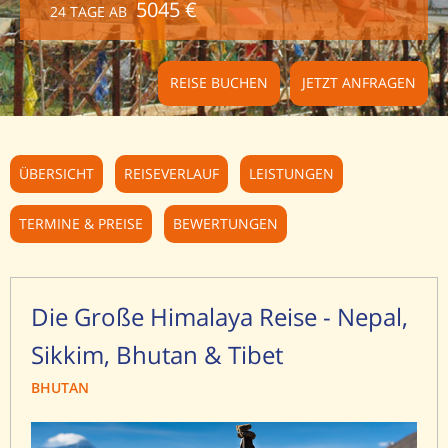
5045 €
24 TAGE AB
REISE BUCHEN
JETZT ANFRAGEN
ÜBERSICHT
REISEVERLAUF
LEISTUNGEN
TERMINE & PREISE
BEWERTUNGEN
Die Große Himalaya Reise - Nepal,
Sikkim, Bhutan & Tibet
BHUTAN