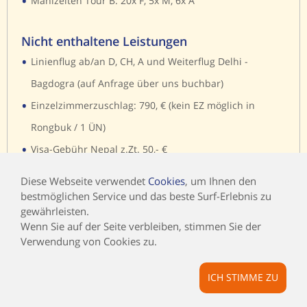
•
Mahlzeiten Tour B: 20x F, 5x M, 6x A
Nicht enthaltene Leistungen
•
Linienflug ab/an D, CH, A und Weiterflug Delhi -
Bagdogra (auf Anfrage über uns buchbar)
•
Einzelzimmerzuschlag: 790, € (kein EZ möglich in
Rongbuk / 1 ÜN)
•
Visa-Gebühr Nepal z.Zt. 50,- €
•
Ausreisegebühr Nepal z. Zt. 15,-€
Diese Webseite verwendet
Cookies
, um Ihnen den
•
Visa-Gebühr Indien, z. Zt. 30,- €
bestmöglichen Service und das beste Surf-Erlebnis zu
•
gewährleisten.
Visa-Gebühr Bhutan, z. Zt. 40,- €
Wenn Sie auf der Seite verbleiben, stimmen Sie der
•
Visa-Gebühr & Permits für China und Tibet: z.Zt. 140,- €
Verwendung von Cookies zu.
•
Rail & Fly Ticket 120,- €
•
ICH STIMME ZU
nicht genannte Mahlzeiten und Getränke; Trinkgelder;
persönliche Ausgaben