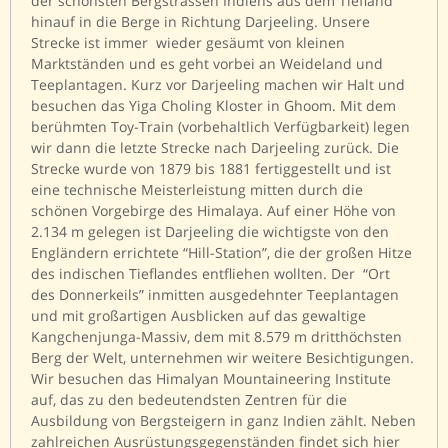
der schönsten Bergstrassen Indiens aus dem Tiefland
hinauf in die Berge in Richtung Darjeeling. Unsere
Strecke ist immer wieder gesäumt von kleinen
Marktständen und es geht vorbei an Weideland und
Teeplantagen. Kurz vor Darjeeling machen wir Halt und
besuchen das Yiga Choling Kloster in Ghoom. Mit dem
berühmten Toy-Train (vorbehaltlich Verfügbarkeit) legen
wir dann die letzte Strecke nach Darjeeling zurück. Die
Strecke wurde von 1879 bis 1881 fertiggestellt und ist
eine technische Meisterleistung mitten durch die
schönen Vorgebirge des Himalaya. Auf einer Höhe von
2.134 m gelegen ist Darjeeling die wichtigste von den
Engländern errichtete “Hill-Station”, die der großen Hitze
des indischen Tieflandes entfliehen wollten. Der “Ort
des Donnerkeils” inmitten ausgedehnter Teeplantagen
und mit großartigen Ausblicken auf das gewaltige
Kangchenjunga-Massiv, dem mit 8.579 m dritthöchsten
Berg der Welt, unternehmen wir weitere Besichtigungen.
Wir besuchen das Himalyan Mountaineering Institute
auf, das zu den bedeutendsten Zentren für die
Ausbildung von Bergsteigern in ganz Indien zählt. Neben
zahlreichen Ausrüstungsgegenständen findet sich hier