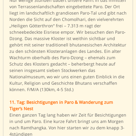
Nur wenige Stunden dauert unsere Fahrt in das inmitten
von Terrassenlandschaften eingebettete Paro. Der Ort
liegt im landschaftlich grandiosen Paro-Tal und gibt nach
Norden die Sicht auf den Chomolhari, den vielverehrten
„Heiligen Götterthron“ frei – 7.313 m ragt der
schneebedeckte Eisriese empor. Wir besuchen den Paro-
Dzong. Das massive Kloster ist weithin sichtbar und
gehört mit seiner traditionell bhutanesischen Architektur
zu den schönsten Klosteranlagen des Landes. Ein alter
Wachturm oberhalb des Paro-Dzong – ehemals zum
Schutz des Klosters gedacht – beherbergt heute auf
seinen insgesamt sieben Stockwerken das
Nationalmuseum, wo wir uns einen guten Einblick in die
Kultur, Religion und Geschichte Bhutans verschaffen
können. F/M/A (130km, 4-5 Std.)
11. Tag: Besichtigungen in Paro & Wanderung zum
Tiger’s Nest
Einen ganzen Tag lang haben wir Zeit für Besichtigungen
in und um Paro. Eine kurze Fahrt bringt uns am Morgen
nach Ramthangka. Von hier starten wir zu dem knapp 3-
4stündigen