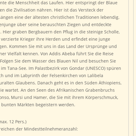
ernte die Menschheit das Laufen. Hier entspringt der Blaue
en die Zivilisation nähren. Hier ist das Versteck der
ngen eine der ältesten christlichen Traditionen lebendig.
rtenjunge über seine berauschten Ziegen und entdeckte
 Hier graben Bergbauern den Pflug in die steinige Scholle,
verzierte Krieger ihre Herden und erfindet eine junge
gen. Kommen Sie mit uns in das Land der Ursprünge und
iner Vielfalt kennen. Von Addis Abeba führt Sie die Reise
 Folgen Sie dem Wasser des Blauen Nil und besuchen Sie
 im Tana-See. Im Palastbezirk von Gondar (UNESCO) spüren
h und im Labyrinth der Felsenkirchen von Lalibela
uralten Glaubens. Danach geht es in den Süden Äthiopiens,
Sie wartet. An den Seen des Afrikanischen Grabenbruchs
onso, Mursi und Hamer, die Sie mit ihrem Körperschmuck,
bunten Märkten begeistern werden.
max. 12 Pers.)
erreichen der Mindestteilnehmeranzahl: