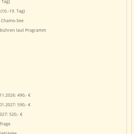
. Tag)
(10.-19. Tag)
d Chamo-See
gebühren laut Programm
1.2026: 490,- €
1.2027: 590,- €
27: 520,- €
frage
Getränke