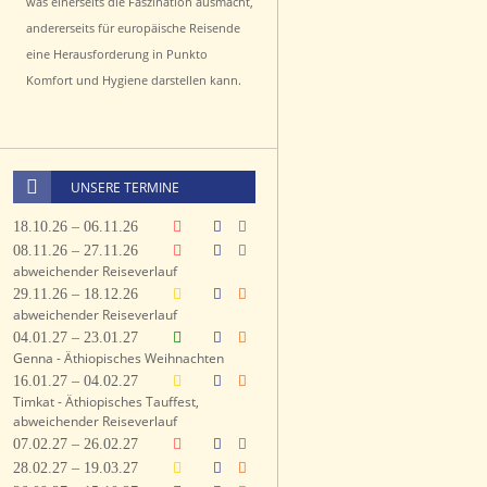
was einerseits die Faszination ausmacht,
andererseits für europäische Reisende
eine Herausforderung in Punkto
Komfort und Hygiene darstellen kann.
UNSERE TERMINE
18.10.26 – 06.11.26
08.11.26 – 27.11.26
abweichender Reiseverlauf
29.11.26 – 18.12.26
abweichender Reiseverlauf
04.01.27 – 23.01.27
Genna - Äthiopisches Weihnachten
16.01.27 – 04.02.27
Timkat - Äthiopisches Tauffest,
abweichender Reiseverlauf
07.02.27 – 26.02.27
28.02.27 – 19.03.27