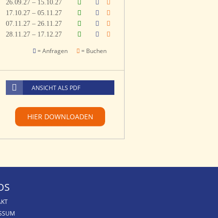
26.09.27 – 15.10.27
17.10.27 – 05.11.27
07.11.27 – 26.11.27
28.11.27 – 17.12.27
= Anfragen
= Buchen
ANSICHT ALS PDF
HIER DOWNLOADEN
OS
AKT
ESSUM