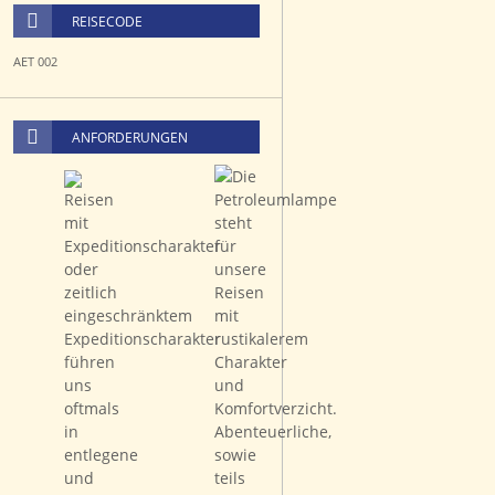
REISECODE
AET 002
ANFORDERUNGEN