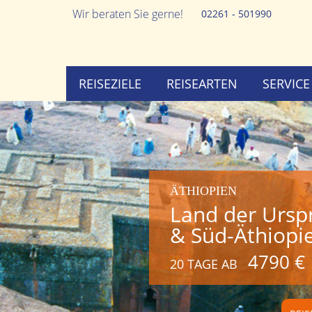
Wir beraten Sie gerne!
02261 - 501990
REISEZIELE
REISEARTEN
SERVICE
ÄTHIOPIEN
Land der Ursp
& Süd-Äthiopi
4790 €
20 TAGE AB