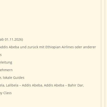
 ab 01.11.2026)
 Addis Abeba und zurück mit Ethiopian Airlines oder anderer
ss
eleitung
lnehmern
, lokale Guides
ela, Lalibela – Addis Abeba, Addis Abeba – Bahir Dar,
y Class