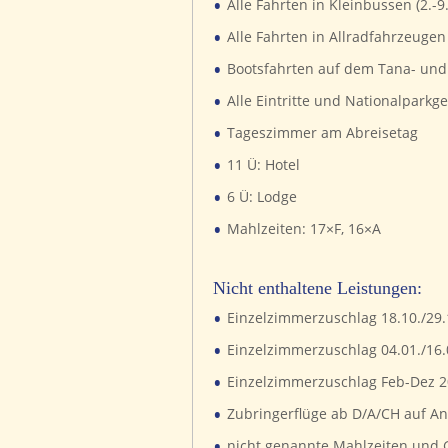
•
Alle Fahrten in Kleinbussen (2.-9
•
Alle Fahrten in Allradfahrzeugen 
•
Bootsfahrten auf dem Tana- un
•
Alle Eintritte und Nationalpark
•
Tageszimmer am Abreisetag
•
11 Ü: Hotel
•
6 Ü: Lodge
•
Mahlzeiten: 17×F, 16×A
Nicht enthaltene Leistungen:
•
Einzelzimmerzuschlag 18.10./29.1
•
Einzelzimmerzuschlag 04.01./16.0
•
Einzelzimmerzuschlag Feb-Dez 20
•
Zubringerflüge ab D/A/CH auf An
•
nicht genannte Mahlzeiten und 