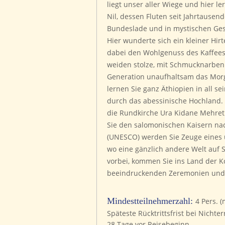
liegt unser aller Wiege und hier l
Nil, dessen Fluten seit Jahrtausend
Bundeslade und in mystischen Gesä
Hier wunderte sich ein kleiner Hi
dabei den Wohlgenuss des Kaffees.
weiden stolze, mit Schmucknarben 
Generation unaufhaltsam das Mor
lernen Sie ganz Äthiopien in all se
durch das abessinische Hochland.
die Rundkirche Ura Kidane Mehret
Sie den salomonischen Kaisern nac
(UNESCO) werden Sie Zeuge eines 
wo eine gänzlich andere Welt auf 
vorbei, kommen Sie ins Land der K
beeindruckenden Zeremonien und 
Mindestteilnehmerzahl:
4 Pers. (
Späteste Rücktrittsfrist bei Nicht
28 Tage vor Reisebeginn