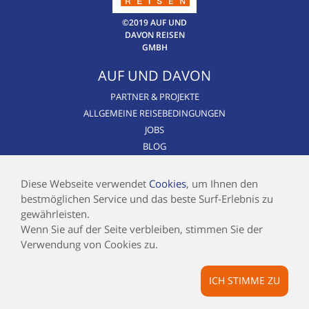
©2019 AUF UND
DAVON REISEN
GMBH
AUF UND DAVON
PARTNER & PROJEKTE
ALLGEMEINE REISEBEDINGUNGEN
JOBS
BLOG
CSR / NACHHALTIGKEIT
AIRLINE BLACKLIST
Diese Webseite verwendet
Cookies
, um Ihnen den
bestmöglichen Service und das beste Surf-Erlebnis zu
INFOS
gewährleisten.
Wenn Sie auf der Seite verbleiben, stimmen Sie der
KONTAKT
Verwendung von Cookies zu.
IMPRESSUM
DATENSCHUTZ
ICH STIMME ZU