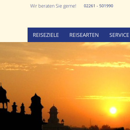
Wir beraten Sie gerne!
02261 - 501990
REISEZIELE
REISEARTEN
SERVICE