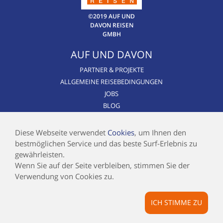
©2019 AUF UND
DAVON REISEN
GMBH
AUF UND DAVON
PARTNER & PROJEKTE
ALLGEMEINE REISEBEDINGUNGEN
JOBS
BLOG
CSR / NACHHALTIGKEIT
AIRLINE BLACKLIST
Diese Webseite verwendet
Cookies
, um Ihnen den
bestmöglichen Service und das beste Surf-Erlebnis zu
INFOS
gewährleisten.
Wenn Sie auf der Seite verbleiben, stimmen Sie der
KONTAKT
Verwendung von Cookies zu.
IMPRESSUM
DATENSCHUTZ
ICH STIMME ZU