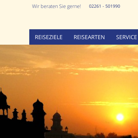
Wir beraten Sie gerne!
02261 - 501990
REISEZIELE
REISEARTEN
SERVICE