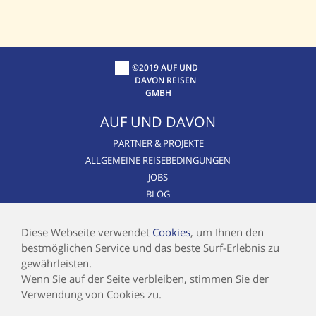
©2019 AUF UND
DAVON REISEN
GMBH
AUF UND DAVON
PARTNER & PROJEKTE
ALLGEMEINE REISEBEDINGUNGEN
JOBS
BLOG
CSR / NACHHALTIGKEIT
AIRLINE BLACKLIST
Diese Webseite verwendet
Cookies
, um Ihnen den
bestmöglichen Service und das beste Surf-Erlebnis zu
INFOS
gewährleisten.
Wenn Sie auf der Seite verbleiben, stimmen Sie der
KONTAKT
Verwendung von Cookies zu.
IMPRESSUM
DATENSCHUTZ