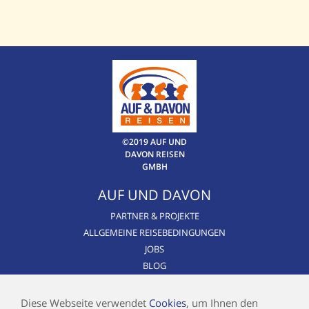
©2019 AUF UND
DAVON REISEN
GMBH
AUF UND DAVON
PARTNER & PROJEKTE
ALLGEMEINE REISEBEDINGUNGEN
JOBS
BLOG
CSR / NACHHALTIGKEIT
AIRLINE BLACKLIST
Diese Webseite verwendet
Cookies
, um Ihnen den