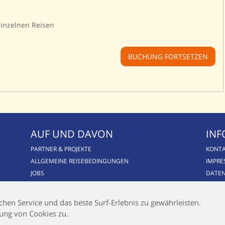
einzelnen Reisen
BUCHUNG FORTSETZEN
AUF UND DAVON
INF
PARTNER & PROJEKTE
KONT
ALLGEMEINE REISEBEDINGUNGEN
IMPR
JOBS
DATE
BLOG
CSR / NACHHALTIGKEIT
hen Service und das beste Surf-Erlebnis zu gewährleisten.
AIRLINE BLACKLIST
ung von Cookies zu.