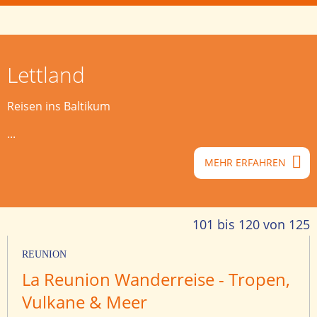
Lettland
Reisen ins Baltikum
...
MEHR ERFAHREN
101 bis 120 von 125
RÉUNION
La Reunion Wanderreise - Tropen,
Vulkane & Meer