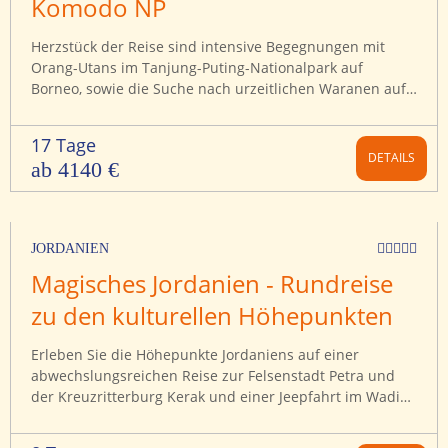
Komodo NP
Herzstück der Reise sind intensive Begegnungen mit
Orang-Utans im Tanjung-Puting-Nationalpark auf
Borneo, sowie die Suche nach urzeitlichen Waranen auf
den „Inseln der Drachen“ im Komodo-Nationalpark. Die
Bootsfahrten durch diese beiden Reservate bieten neben
17 Tage
unvergesslichen Erinnerungen zugleich Abenteuer und
DETAILS
ab 4140 €
Entspannung.
JORDANIEN
Magisches Jordanien - Rundreise
zu den kulturellen Höhepunkten
Erleben Sie die Höhepunkte Jordaniens auf einer
abwechslungsreichen Reise zur Felsenstadt Petra und
der Kreuzritterburg Kerak und einer Jeepfahrt im Wadi
Rum. Baden Sie im Toten Meer und zum Abschluss der
Reise locken entspannte Tage am Roten Meer (individuell