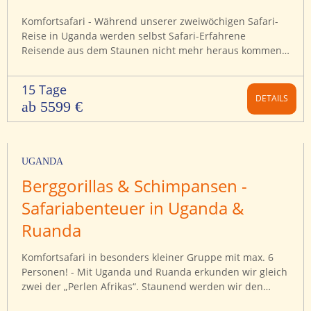
Komfortsafari - Während unserer zweiwöchigen Safari-
Reise in Uganda werden selbst Safari-Erfahrene
Reisende aus dem Staunen nicht mehr heraus kommen.
Uns erwarten unvergessliche Begegnungen, denn
nirgendwo sonst auf der Welt finden wir uns Auge in
15 Tage
Auge mit den letzten Silberrücken des Dschungels
DETAILS
ab 5599 €
wieder.
UGANDA
Berggorillas & Schimpansen -
Safariabenteuer in Uganda &
Ruanda
Komfortsafari in besonders kleiner Gruppe mit max. 6
Personen! - Mit Uganda und Ruanda erkunden wir gleich
zwei der „Perlen Afrikas“. Staunend werden wir den
gewaltigen Wassermassen des Nils, die sich durch die