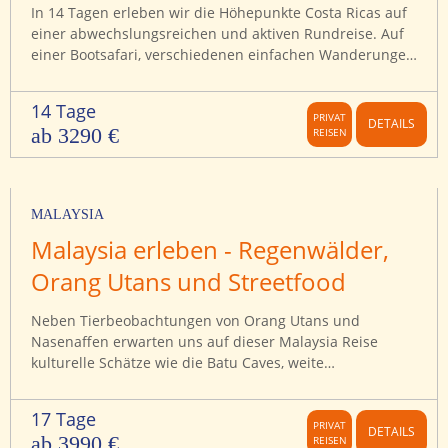
In 14 Tagen erleben wir die Höhepunkte Costa Ricas auf
einer abwechslungsreichen und aktiven Rundreise. Auf
einer Bootsafari, verschiedenen einfachen Wanderungen
und einem Spaziergang auf über 40m hohen
Hängebrücken mitten durch die Baumkronen des
14 Tage
Dschungels entdecken wir die Geheimnisse dieses
PRIVAT
DETAILS
ab 3290 €
REISEN
faszinierenden Landes aus den verschiedensten
Perspektiven.
MALAYSIA
Malaysia erleben - Regenwälder,
Orang Utans und Streetfood
Neben Tierbeobachtungen von Orang Utans und
Nasenaffen erwarten uns auf dieser Malaysia Reise
kulturelle Schätze wie die Batu Caves, weite
Teeplantagen und köstliches Streetfood. Wir besuchen
verschiedene Nationalparks, gleiten lautlos über den
17 Tage
Kinabatangan Fluss und schlendern über den
PRIVAT
DETAILS
ab 3990 €
REISEN
Nachtmarkt von Georgetown.