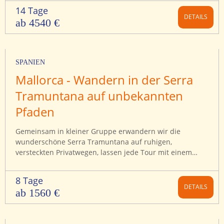
enge Schlucht der Murchison Falls zwängen gegenüber
14 Tage
stehen.
DETAILS
ab 4540 €
SPANIEN
Mallorca - Wandern in der Serra
Tramuntana auf unbekannten
Pfaden
Gemeinsam in kleiner Gruppe erwandern wir die
wunderschöne Serra Tramuntana auf ruhigen,
versteckten Privatwegen, lassen jede Tour mit einem
mallorquinischen Picknick ausklingen und auch einmal
eine Wanderung mit einer privaten Bootsfahrt entlang
8 Tage
der Küste enden.
DETAILS
ab 1560 €