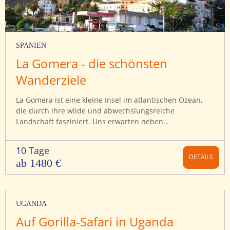
SPANIEN
La Gomera - die schönsten
Wanderziele
La Gomera ist eine kleine Insel im atlantischen Ozean,
die durch ihre wilde und abwechslungsreiche
Landschaft fasziniert. Uns erwarten neben
Küstenregionen vor allem grandiose Berglandschaften.
Vom Herzstück der Insel ausgehend, dem von der
10 Tage
UNESCO zum Welterbe der Menschheit erklärten
DETAILS
ab 1480 €
Silberlorbeerwald, erstrecken sich tief eingeschnittene
Schluchten und Täler bis ins Meer.
UGANDA
Auf Gorilla-Safari in Uganda