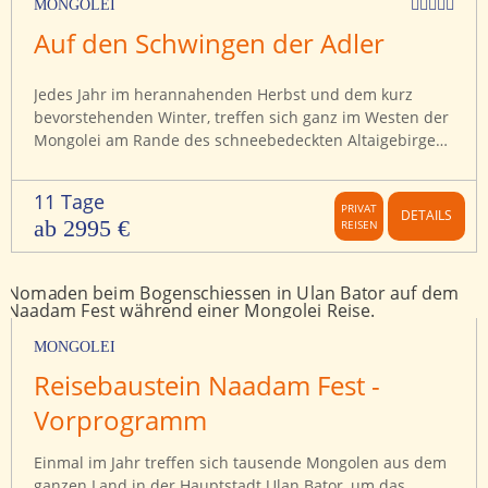
MONGOLEI
unternehmen an 3 Tagen gemeinsam mit Nomaden ein
Auf den Schwingen der Adler
Yak-Trekking am heiligen Berg Otgon Tenger Uul.
Jedes Jahr im herannahenden Herbst und dem kurz
bevorstehenden Winter, treffen sich ganz im Westen der
Mongolei am Rande des schneebedeckten Altaigebirges
die besten Adlerjäger des Landes, um sich in
farbenfrohen und spektakulären Wettkämpfen in ihrer
11 Tage
Jagdkunst zu messen. In einer Parade stellen sie sich mit
PRIVAT
DETAILS
ab 2995 €
REISEN
ihren Adlern auf dem Arm und auf ihren Pferden reitend
den vielfach von weit her angereisten Besuchern vor, um
anschließend in der Fuchsfelljagd und weiteren
Wettbewerben zu glänzen. 2 Tage lang wohnen wir
diesem einzigartigen Fest nahe der kleinen Stadt Ulgii
bei. Wir erkunden die Gegend um Ulgii und Khovd,
MONGOLEI
besuchen eine kasachische Nomadenfamilie, wandern
Reisebaustein Naadam Fest -
an den Ufern des Tolbo Nuur Sees und erkunden die
Vorprogramm
Höhlen von Tsenkher mit ihren steinzeitlichen
Höhlenmalereien.
Einmal im Jahr treffen sich tausende Mongolen aus dem
ganzen Land in der Hauptstadt Ulan Bator, um das