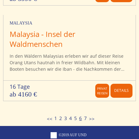
MALAYSIA
Malaysia - Insel der
Waldmenschen
In den Wäldern Malaysias erleben wir auf dieser Reise
Orang Utans hautnah in freier Wildbahn. Mit kleinen
Booten besuchen wir die Iban - die Nachkommen der
letzten Kopfjäger in ihren traditionellen Langhäusern.
Unsere Borneo Reise führt in den Mulu-Nationalpark mit
16 Tage
seinen gigantischen Höhlen. Wir erleben Zwergelefanten,
PRIVAT
DETAILS
ab 4160 €
REISEN
Krokodile, Schlangen und Warane auf einer Safari...
1
2
3
4
5
6
7
©2019 AUF UND