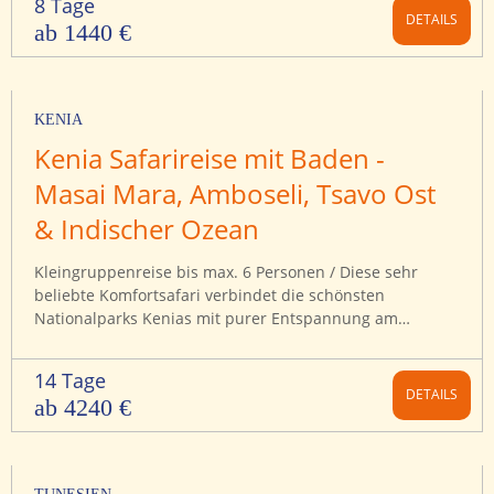
8 Tage
verlängerbar).
DETAILS
ab 1440 €
KENIA
Kenia Safarireise mit Baden -
Masai Mara, Amboseli, Tsavo Ost
& Indischer Ozean
Kleingruppenreise bis max. 6 Personen / Diese sehr
beliebte Komfortsafari verbindet die schönsten
Nationalparks Kenias mit purer Entspannung am
Indischen Ozean. Von den rosa Flamingos und seltenen
Breitmaulnashörnern des Nakuru-Sees kommen Sie in
14 Tage
die weite Savannenlandschaft der Masai Mara, wo
DETAILS
ab 4240 €
Löwen, Geparden und Hyänen auf leisen Pfoten um Gnus
und Zebras schleichen.