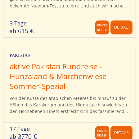
bekannte Naadam-Fest zu feiern. Und auch wir machen
uns auf den Weg, um diesem faszinierenden und
abwechslungsreichen Fest beizuwohnen. Es gibt
3 Tage
verschiedene Wettkämpfe im Bogenschießen,
PRIVAT
DETAILS
ab 615 €
REISEN
Knöchelchen-Werfen, Ringen und Reiten. Der Naadam-
Fest Baustein ist 2026 als optionales Vorprogramm zu
unseren regulären Mongolei Gruppenreisen buchbar.
PAKISTAN
aktive Pakistan Rundreise -
Hunzaland & Märchenwiese
Sommer-Spezial
Von der Küste des arabischen Meeres bis hinauf zu den
Höhen des Karakorum und des Hindukusch sowie bis zu
den Hochebenen Tibets erstreckt sich das faszinierende
Pakistan. Die Gegensätze der Landschaft werden nur
noch übertroffen von der Vielfalt der Völker
17 Tage
unterschiedlichster kultureller Prägung, die sich an
PRIVAT
DETAILS
ab 3770 €
REISEN
einem der Schnittpunkte der antiken Seidenstraße