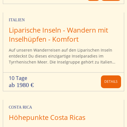
niedergelassen haben. Auf dieser Reise erkunden wir die
phantastische Bergwelt entlang des legendären
Karakorum Highway und genießen Ausblicke auf die
ITALIEN
denkbar schönsten Bergpanoramen.
Liparische Inseln - Wandern mit
Inselhüpfen - Komfort
Auf unseren Wanderreisen auf den Liparischen Inseln
entdeckst Du dieses einzigartige Inselparadies im
Tyrrhenischen Meer. Die Inselgruppe gehört zu Italien
und liegt vor der Nordküste Siziliens. Aufgrund der
spektakulären vulkanischen Erscheinungen und der
10 Tage
landschaftlichen sowie naturalistischen Eigenheiten
DETAILS
ab 1980 €
wurden die Inseln im Jahr 2000 zum Weltnaturerbe der
UNESCO erklärt. Obwohl alle Inseln vulkanischen
Ursprungs sind, präsentieren sie sich sehr
unterschiedlich und sind für Wanderfreunde ideal
COSTA RICA
geeignet.
Höhepunkte Costa Ricas