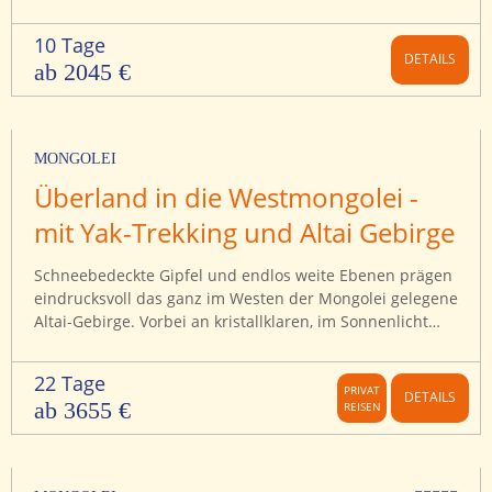
Schlösser und mystische Schauplätze vergangener Tage.
Auf dieser Rundreise durch Natur und Kultur der
10 Tage
Grünen Insel wandern wir entlang traumhafter
DETAILS
ab 2045 €
Landschaft zu historischen Schauplätzen, erleben
weitläufige Kieselstrände in Bray, beeindruckende
Klippen in Clare und quirliges Flair in Dublin in
Kombination mit Ruinen vergangener Zeiten.
MONGOLEI
Überland in die Westmongolei -
mit Yak-Trekking und Altai Gebirge
Schneebedeckte Gipfel und endlos weite Ebenen prägen
eindrucksvoll das ganz im Westen der Mongolei gelegene
Altai-Gebirge. Vorbei an kristallklaren, im Sonnenlicht
türkisblau schimmernden Seen gelangen wir zu
kasachischen Nomadenfamilien, die noch heute die
22 Tage
Tradition der Adlerjagd pflegen. Erhaben kreisen die
PRIVAT
DETAILS
ab 3655 €
REISEN
majestätischen Vögel über der Steppenlandschaft. Wir
wandern im Nationalpark Altai Tavan Bogd und im
Sanddünengebiet von Mongol Els, besuchen die
Tsenkher Höhle mit ihren steinzeitlichen Malereien und